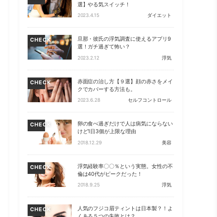
選】やる気スイッチ！
2023.4.15
ダイエット
旦那・彼氏の浮気調査に使えるアプリ9
CHECK
選！ガチ過ぎて怖い？
2023.2.12
浮気
赤面症の治し方【９選】顔の赤さをメイ
CHECK
クでカバーする方法も。
2023.6.28
セルフコントロール
卵の食べ過ぎだけで人は病気にならない
CHECK
けど1日3個が上限な理由
2018.12.29
美容
浮気経験率〇〇％という実態。女性の不
CHECK
倫は40代がピークだった！
2018.9.25
浮気
人気のフジコ眉ティントは日本製？！よ
CHECK
くある５つの失敗とは？