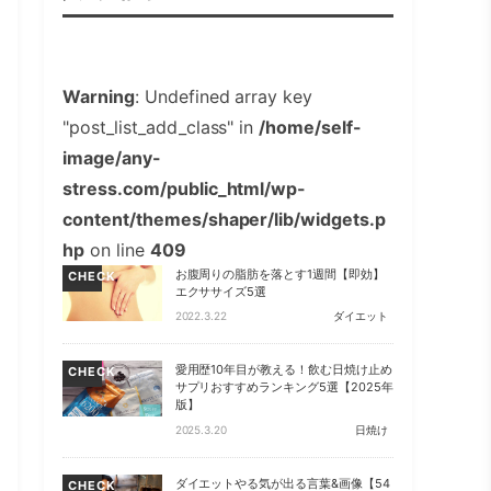
Warning
: Undefined array key
"post_list_add_class" in
/home/self-
image/any-
stress.com/public_html/wp-
content/themes/shaper/lib/widgets.p
hp
on line
409
お腹周りの脂肪を落とす1週間【即効】
CHECK
エクササイズ5選
2022.3.22
ダイエット
愛用歴10年目が教える！飲む日焼け止め
CHECK
サプリおすすめランキング5選【2025年
版】
2025.3.20
日焼け
ダイエットやる気が出る言葉&画像【54
CHECK