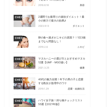
2018.8.18
美容
2週間でお腹周りの速効ダイエット！最
CHECK
小の努力で最大の効果♪
2023.9.13
ダイエット
卵の食べ過ぎがニキビの原因？！1日3個
CHECK
までなら問題なし！
2019.2.6
ニキビ
マヌカハニーの選び方とおすすめマヌカ
CHECK
12選【UMF・MGO違い】
2021.3.25
健康
40代の魅力全開！年下の男の子と恋愛
CHECK
する熟女が急増中のワケ
2019.1.29
恋愛・結婚生活
ハワイ女子旅！持ち物チェックリスト
CHECK
55選【2021年版】