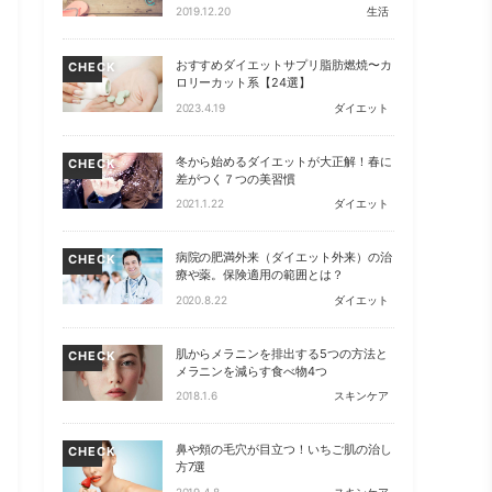
2019.12.20
生活
おすすめダイエットサプリ脂肪燃焼〜カ
CHECK
ロリーカット系【24選】
2023.4.19
ダイエット
冬から始めるダイエットが大正解！春に
CHECK
差がつく７つの美習慣
2021.1.22
ダイエット
病院の肥満外来（ダイエット外来）の治
CHECK
療や薬。保険適用の範囲とは？
2020.8.22
ダイエット
肌からメラニンを排出する5つの方法と
CHECK
メラニンを減らす食べ物4つ
2018.1.6
スキンケア
鼻や頬の毛穴が目立つ！いちご肌の治し
CHECK
方7選
2019.4.8
スキンケア