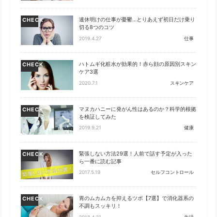
連休明けの仕事が憂鬱…とりあえず初日だけ乗り
CHECK
切る8つのコツ
2019.4.27
仕事
ハトムギ化粧水が効果的！赤ら顔の原因別スキン
CHECK
ケア3選
2020.7.1
スキンケア
マヌカハニーに発がん性はあるのか？科学的根拠
CHECK
を検証してみた
2019.9.21
健康
緊張しない方法29選！人前で話す予定が入った
CHECK
ら一番に読む記事
2017.5.19
セルフコントロール
胃のムカムカを抑えるツボ【7選】で消化器系の
CHECK
不調もスッキリ！
2018.4.21
生活