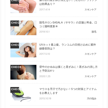
膝や肘の黒ずみが消えない…うわさのアットノン
CHECK
は効果あり？
2017.4.14
スキンケア
脱毛サロンSASALA（ササラ）の店舗と料金。口
CHECK
コミ随時更新☆
2019.10.1
脱毛
UVカット最上級。ランコムの日焼け止めに紫外
CHECK
線吸収剤は？
2017.5.10
スキンケア
背中のかゆみは掻くと黒ずみに！黒ずみの消し方
CHECK
と予防法4つ
2020.1.25
スキンケア
マウスを手汗で汚さない！5つの対策とアイテム
CHECK
をお教えします
2015.10.19
汗の悩み