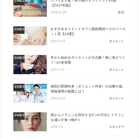
ハワイ女子旅！持ち物チェックリスト55選
CHECK
【2021年版】
2019.12.20
生活
おすすめダイエットサプリ脂肪燃焼〜カロリーカ
CHECK
ット系【24選】
2023.4.19
ダイエット
冬から始めるダイエットが大正解！春に差がつく
CHECK
７つの美習慣
2021.1.22
ダイエット
病院の肥満外来（ダイエット外来）の治療や薬。
CHECK
保険適用の範囲とは？
2020.8.22
ダイエット
肌からメラニンを排出する5つの方法とメラニン
CHECK
を減らす食べ物4つ
2018.1.6
スキンケア