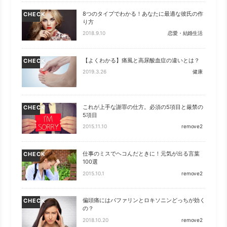
8つのタイプでわかる！あなたに最適な彼氏の作
CHECK
り方
2018.9.10
恋愛・結婚生活
【よくわかる】痛風と高尿酸血症の違いとは？
CHECK
2019.3.26
健康
これが上手な謝罪の仕方。必須の5項目と厳禁の
CHECK
5項目
2015.11.10
remove2
仕事のミスでヘコんだときに！元気が出る言葉
CHECK
100選
2015.10.1
remove2
偏頭痛にはバファリンとロキソニンどっちが効く
CHECK
の？
2018.10.20
remove2