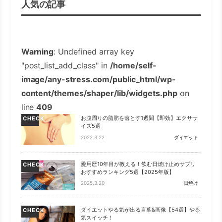
人気の記事
Warning
: Undefined array key
"post_list_add_class" in
/home/self-
image/any-stress.com/public_html/wp-
content/themes/shaper/lib/widgets.php
on
line
409
お腹周りの脂肪を落とす1週間【即効】エクササ
CHECK
イズ5選
2022.3.22
ダイエット
愛用歴10年目が教える！飲む日焼け止めサプリ
CHECK
おすすめランキング5選【2025年版】
2025.3.20
日焼け
ダイエットやる気が出る言葉&画像【54選】やる
CHECK
気スイッチ！