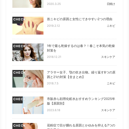
2020.3.25
日焼け
首ニキビの原因と女性にできやすい2つの理由
CHECK
2019.2.12
ニキビ
1年で最も乾燥するのは春？！春こそ本気の乾燥
CHECK
対策を
2018.12.21
スキンケア
アラサー女子、顎の吹き出物。繰り返す8つの原
CHECK
因と21の対策【全まとめ】
2018.7.5
ニキビ
市販赤ら顔用化粧水おすすめランキング2025年
CHECK
版【原因別】
2023.6.18
スキンケア
花粉症で目が腫れる原因とかゆみを抑える7つの
CHECK