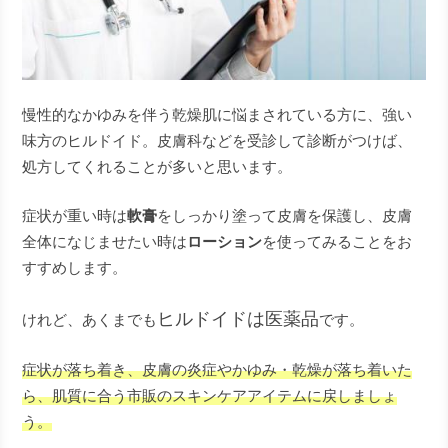
慢性的なかゆみを伴う乾燥肌に悩まされている方に、強い
味方のヒルドイド。皮膚科などを受診して診断がつけば、
処方してくれることが多いと思います。
症状が重い時は
軟膏
をしっかり塗って皮膚を保護し、皮膚
全体になじませたい時は
ローション
を使ってみることをお
すすめします。
ヒルドイドは医薬品
けれど、あくまでも
です。
症状が落ち着き、皮膚の炎症やかゆみ・乾燥が落ち着いた
ら、肌質に合う市販のスキンケアアイテムに戻しましょ
う。