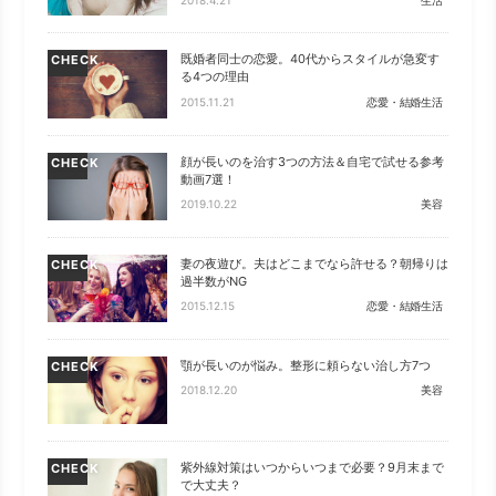
既婚者同士の恋愛。40代からスタイルが急変す
CHECK
る4つの理由
2015.11.21
恋愛・結婚生活
顔が長いのを治す3つの方法＆自宅で試せる参考
CHECK
動画7選！
2019.10.22
美容
妻の夜遊び。夫はどこまでなら許せる？朝帰りは
CHECK
過半数がNG
2015.12.15
恋愛・結婚生活
顎が長いのが悩み。整形に頼らない治し方7つ
CHECK
2018.12.20
美容
紫外線対策はいつからいつまで必要？9月末まで
CHECK
で大丈夫？