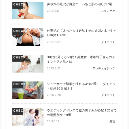
鼻や頬の毛穴が目立つ！いちご肌の治し方7選
CHECK
2019.4.8
スキンケア
仕事始めて太った人は必見！その原因と太りやす
CHECK
い職業TOP10
2019.2.28
ダイエット
30代に見える50代！美魔女・水谷雅子さんのス
CHECK
キンケア方法とは
2023.3.21
アンチエイジング
ジューサーで酵素が壊れる3つの理由。ダイエッ
CHECK
ト効果30％減？！
2020.2.28
ダイエット
ウエディングドレスで脇の黒ずみが心配！式まで
CHECK
の期間別ケア9選
2019.1.12
美容