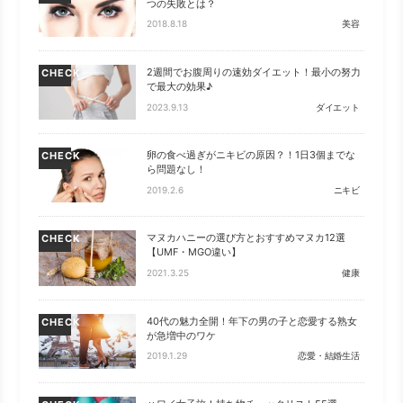
つの失敗とは？
2018.8.18
美容
2週間でお腹周りの速効ダイエット！最小の努力
CHECK
で最大の効果♪
2023.9.13
ダイエット
卵の食べ過ぎがニキビの原因？！1日3個までな
CHECK
ら問題なし！
2019.2.6
ニキビ
マヌカハニーの選び方とおすすめマヌカ12選
CHECK
【UMF・MGO違い】
2021.3.25
健康
40代の魅力全開！年下の男の子と恋愛する熟女
CHECK
が急増中のワケ
2019.1.29
恋愛・結婚生活