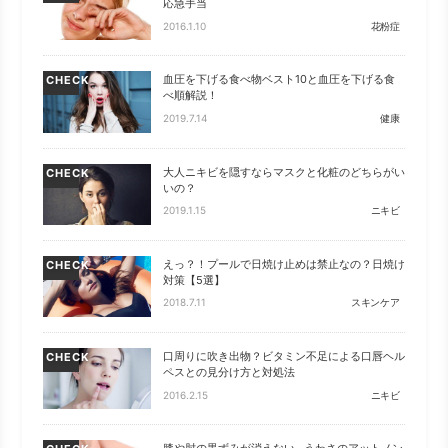
応急手当
2016.1.10
花粉症
血圧を下げる食べ物ベスト10と血圧を下げる食
CHECK
べ順解説！
2019.7.14
健康
大人ニキビを隠すならマスクと化粧のどちらがい
CHECK
いの？
2019.1.15
ニキビ
えっ？！プールで日焼け止めは禁止なの？日焼け
CHECK
対策【5選】
2018.7.11
スキンケア
口周りに吹き出物？ビタミン不足による口唇ヘル
CHECK
ペスとの見分け方と対処法
2016.2.15
ニキビ