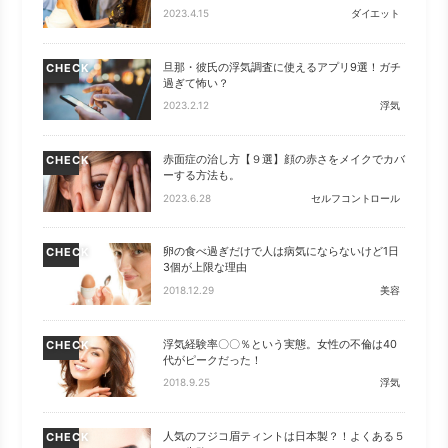
2023.4.15
ダイエット
旦那・彼氏の浮気調査に使えるアプリ9選！ガチ
CHECK
過ぎて怖い？
2023.2.12
浮気
赤面症の治し方【９選】顔の赤さをメイクでカバ
CHECK
ーする方法も。
2023.6.28
セルフコントロール
卵の食べ過ぎだけで人は病気にならないけど1日
CHECK
3個が上限な理由
2018.12.29
美容
浮気経験率〇〇％という実態。女性の不倫は40
CHECK
代がピークだった！
2018.9.25
浮気
人気のフジコ眉ティントは日本製？！よくある５
CHECK