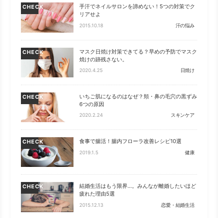
手汗でネイルサロンを諦めない！5つの対策でク
CHECK
リアせよ
2015.10.18
汗の悩み
マスク日焼け対策できてる？早めの予防でマスク
CHECK
焼けの跡残さない。
2020.4.25
日焼け
いちご肌になるのはなぜ？頬・鼻の毛穴の黒ずみ
CHECK
6つの原因
2020.2.24
スキンケア
食事で腸活！腸内フローラ改善レシピ10選
CHECK
2019.1.5
健康
結婚生活はもう限界…。みんなが離婚したいほど
CHECK
疲れた理由5選
2015.12.13
恋愛・結婚生活