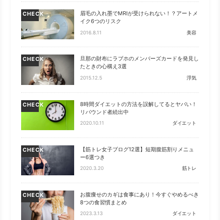
眉毛の入れ墨でMRIが受けられない！？アートメ
CHECK
イク6つのリスク
2016.8.11
美容
旦那の財布にラブホのメンバーズカードを発見し
CHECK
たときの心構え3選
2015.12.5
浮気
8時間ダイエットの方法を誤解してるとヤバい！
CHECK
リバウンド者続出中
2020.10.11
ダイエット
【筋トレ女子ブログ12選】短期腹筋割りメニュ
CHECK
ー6選つき
2020.3.20
筋トレ
お腹痩せのカギは食事にあり！今すぐやめるべき
CHECK
8つの食習慣まとめ
2023.3.13
ダイエット