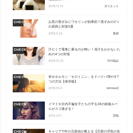
2018.12.14
ダイエット
お尻の黒ずみにワセリンが効果的？黒ずみの2つ
CHECK
の原因と対策5選
2016.5.24
美容
汗だくで電車に乗るのが怖い！滝汗をかかないた
CHECK
めの4つの対策
2018.10.22
汗の悩み
幸せホルモン「セロトニン」をドバドバ増やす7
CHECK
つの方法【保存版】
2019.10.4
remove2
イマドキ社内不倫女子たちの守る36の鉄板ルー
CHECK
ルがスゴ過ぎる！
2015.3.11
浮気
キャリア11年の元探偵が教える【旦那の浮気の兆
CHECK