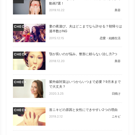
動画7選！
2019.10.22
美容
妻の夜遊び。夫はどこまでなら許せる？朝帰りは
CHECK
過半数がNG
2015.12.15
恋愛・結婚生活
顎が長いのが悩み。整形に頼らない治し方7つ
CHECK
2018.12.20
美容
紫外線対策はいつからいつまで必要？9月末まで
CHECK
で大丈夫？
2020.3.25
日焼け
首ニキビの原因と女性にできやすい2つの理由
CHECK
2019.2.12
ニキビ