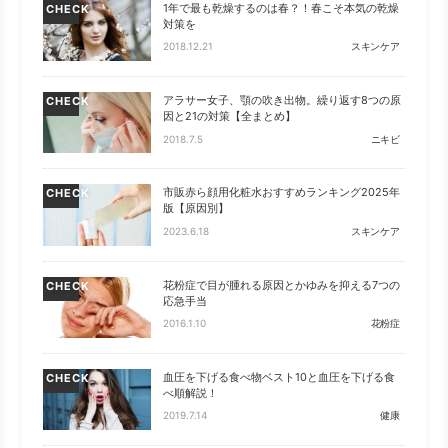
1年で最も乾燥するのは春？！春こそ本気の乾燥
CHECK
対策を
2018.12.21
スキンケア
アラサー女子、顎の吹き出物。繰り返す8つの原
CHECK
因と21の対策【全まとめ】
2018.7.5
ニキビ
市販赤ら顔用化粧水おすすめランキング2025年
CHECK
版【原因別】
2023.6.18
スキンケア
花粉症で目が腫れる原因とかゆみを抑える7つの
CHECK
応急手当
2016.1.10
花粉症
血圧を下げる食べ物ベスト10と血圧を下げる食
CHECK
べ順解説！
2019.7.14
健康