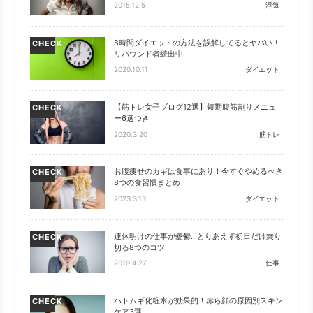
2015.12.5
浮気
8時間ダイエットの方法を誤解してるとヤバい！
CHECK
リバウンド者続出中
2020.10.11
ダイエット
【筋トレ女子ブログ12選】短期腹筋割りメニュ
CHECK
ー6選つき
2020.3.20
筋トレ
お腹痩せのカギは食事にあり！今すぐやめるべき
CHECK
8つの食習慣まとめ
2023.3.13
ダイエット
連休明けの仕事が憂鬱…とりあえず初日だけ乗り
CHECK
切る8つのコツ
2019.4.27
仕事
ハトムギ化粧水が効果的！赤ら顔の原因別スキン
CHECK
ケア3選