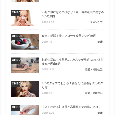
いちご肌になるのはなぜ？頬・鼻の毛穴の黒ずみ
CHECK
6つの原因
2020.2.24
スキンケア
食事で腸活！腸内フローラ改善レシピ10選
CHECK
2019.1.5
健康
結婚生活はもう限界…。みんなが離婚したいほど
CHECK
疲れた理由5選
2015.12.13
恋愛・結婚生活
8つのタイプでわかる！あなたに最適な彼氏の作
CHECK
り方
2018.9.10
恋愛・結婚生活
【よくわかる】痛風と高尿酸血症の違いとは？
CHECK
2019.3.26
健康