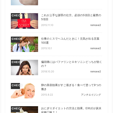
これが上手な謝罪の仕方。必須の5項目と厳禁の
CHECK
5項目
2015.11.10
remove2
仕事のミスでヘコんだときに！元気が出る言葉
CHECK
100選
2015.10.1
remove2
偏頭痛にはバファリンとロキソニンどっちが効く
CHECK
の？
2018.10.20
remove2
卵の美容効果がすご過ぎる！食べて塗って9つの
CHECK
働き
2015.9.22
アンチエイジング
おにぎりダイエットの方法と効果。EXILEが炭水
CHECK
化物三昧？！