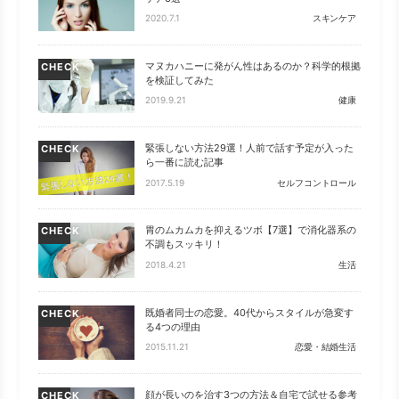
2020.7.1
スキンケア
マヌカハニーに発がん性はあるのか？科学的根拠
CHECK
を検証してみた
2019.9.21
健康
緊張しない方法29選！人前で話す予定が入った
CHECK
ら一番に読む記事
2017.5.19
セルフコントロール
胃のムカムカを抑えるツボ【7選】で消化器系の
CHECK
不調もスッキリ！
2018.4.21
生活
既婚者同士の恋愛。40代からスタイルが急変す
CHECK
る4つの理由
2015.11.21
恋愛・結婚生活
顔が長いのを治す3つの方法＆自宅で試せる参考
CHECK