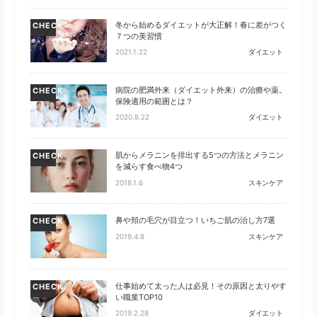
冬から始めるダイエットが大正解！春に差がつく
CHECK
７つの美習慣
2021.1.22
ダイエット
病院の肥満外来（ダイエット外来）の治療や薬。
CHECK
保険適用の範囲とは？
2020.8.22
ダイエット
肌からメラニンを排出する5つの方法とメラニン
CHECK
を減らす食べ物4つ
2018.1.6
スキンケア
鼻や頬の毛穴が目立つ！いちご肌の治し方7選
CHECK
2019.4.8
スキンケア
仕事始めて太った人は必見！その原因と太りやす
CHECK
い職業TOP10
2019.2.28
ダイエット