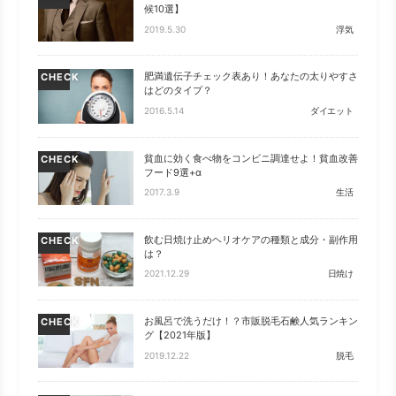
候10選】
2019.5.30
浮気
肥満遺伝子チェック表あり！あなたの太りやすさ
CHECK
はどのタイプ？
2016.5.14
ダイエット
貧血に効く食べ物をコンビニ調達せよ！貧血改善
CHECK
フード9選+α
2017.3.9
生活
飲む日焼け止めヘリオケアの種類と成分・副作用
CHECK
は？
2021.12.29
日焼け
お風呂で洗うだけ！？市販脱毛石鹸人気ランキン
CHECK
グ【2021年版】
2019.12.22
脱毛