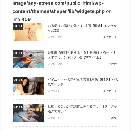
image/any-stress.com/public_html/wp-
content/themes/shaper/lib/widgets.php
on
line
409
お腹周りの脂肪を落とす1週間【即効】エクササ
CHECK
イズ5選
2022.3.22
ダイエット
愛用歴10年目が教える！飲む日焼け止めサプリ
CHECK
おすすめランキング5選【2025年版】
2025.3.20
日焼け
ダイエットやる気が出る言葉&画像【54選】やる
CHECK
気スイッチ！
2023.4.15
ダイエット
旦那・彼氏の浮気調査に使えるアプリ9選！ガチ
CHECK
過ぎて怖い？
2023.2.12
浮気