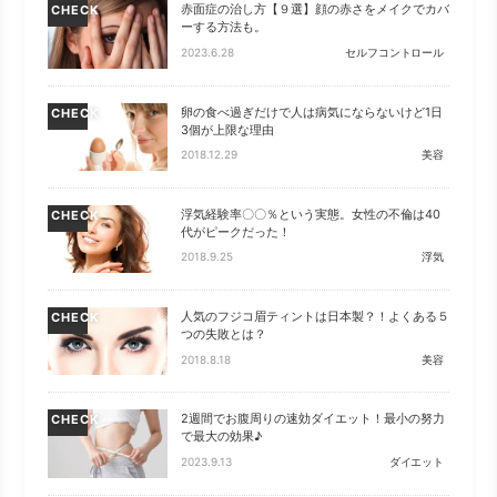
赤面症の治し方【９選】顔の赤さをメイクでカバ
CHECK
ーする方法も。
2023.6.28
セルフコントロール
卵の食べ過ぎだけで人は病気にならないけど1日
CHECK
3個が上限な理由
2018.12.29
美容
浮気経験率〇〇％という実態。女性の不倫は40
CHECK
代がピークだった！
2018.9.25
浮気
人気のフジコ眉ティントは日本製？！よくある５
CHECK
つの失敗とは？
2018.8.18
美容
2週間でお腹周りの速効ダイエット！最小の努力
CHECK
で最大の効果♪
2023.9.13
ダイエット