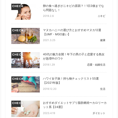
卵の食べ過ぎがニキビの原因？！1日3個までな
CHECK
ら問題なし！
2019.2.6
ニキビ
マヌカハニーの選び方とおすすめマヌカ12選
CHECK
【UMF・MGO違い】
2021.3.25
健康
40代の魅力全開！年下の男の子と恋愛する熟女
CHECK
が急増中のワケ
2019.1.29
恋愛・結婚生活
ハワイ女子旅！持ち物チェックリスト55選
CHECK
【2021年版】
2019.12.20
生活
おすすめダイエットサプリ脂肪燃焼〜カロリーカ
CHECK
ット系【24選】
2023.4.19
ダイエット