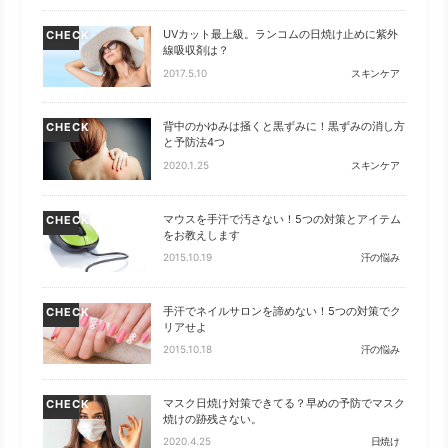
UVカット最上級。ランコムの日焼け止めに紫外
CHECK
線吸収剤は？
2017.5.10
スキンケア
背中のかゆみは掻くと黒ずみに！黒ずみの消し方
CHECK
と予防法4つ
2020.1.25
スキンケア
マウスを手汗で汚さない！5つの対策とアイテム
CHECK
をお教えします
2015.10.19
汗の悩み
手汗でネイルサロンを諦めない！5つの対策でク
CHECK
リアせよ
2015.10.18
汗の悩み
マスク日焼け対策できてる？早めの予防でマスク
CHECK
焼けの跡残さない。
2020.4.25
日焼け