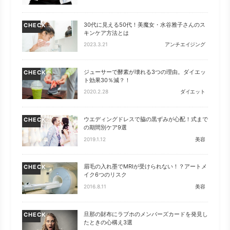
30代に見える50代！美魔女・水谷雅子さんのス
CHECK
キンケア方法とは
2023.3.21
アンチエイジング
ジューサーで酵素が壊れる3つの理由。ダイエッ
CHECK
ト効果30％減？！
2020.2.28
ダイエット
ウエディングドレスで脇の黒ずみが心配！式まで
CHECK
の期間別ケア9選
2019.1.12
美容
眉毛の入れ墨でMRIが受けられない！？アートメ
CHECK
イク6つのリスク
2016.8.11
美容
旦那の財布にラブホのメンバーズカードを発見し
CHECK
たときの心構え3選