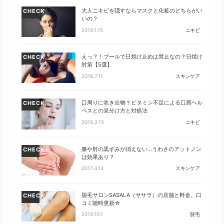
大人ニキビを隠すならマスクと化粧のどちらがい
CHECK
いの？
2019.1.15
ニキビ
えっ？！プールで日焼け止めは禁止なの？日焼け
CHECK
対策【5選】
2018.7.11
スキンケア
口周りに吹き出物？ビタミン不足による口唇ヘル
CHECK
ペスとの見分け方と対処法
2016.2.15
ニキビ
膝や肘の黒ずみが消えない…うわさのアットノン
CHECK
は効果あり？
2017.4.14
スキンケア
脱毛サロンSASALA（ササラ）の店舗と料金。口
CHECK
コミ随時更新☆
2019.10.1
脱毛