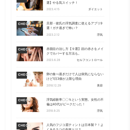
選】やる気スイッチ！
2023.4.15
ダイエット
旦那・彼氏の浮気調査に使えるアプリ9
CHECK
選！ガチ過ぎて怖い？
2023.2.12
浮気
赤面症の治し方【９選】顔の赤さをメイ
CHECK
クでカバーする方法も。
2023.6.28
セルフコントロール
卵の食べ過ぎだけで人は病気にならない
CHECK
けど1日3個が上限な理由
2018.12.29
美容
浮気経験率〇〇％という実態。女性の不
CHECK
倫は40代がピークだった！
2018.9.25
浮気
人気のフジコ眉ティントは日本製？！よ
CHECK
くある５つの失敗とは？