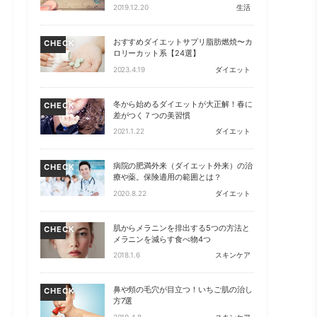
2019.12.20
生活
おすすめダイエットサプリ脂肪燃焼〜カ
CHECK
ロリーカット系【24選】
2023.4.19
ダイエット
冬から始めるダイエットが大正解！春に
CHECK
差がつく７つの美習慣
2021.1.22
ダイエット
病院の肥満外来（ダイエット外来）の治
CHECK
療や薬。保険適用の範囲とは？
2020.8.22
ダイエット
肌からメラニンを排出する5つの方法と
CHECK
メラニンを減らす食べ物4つ
2018.1.6
スキンケア
鼻や頬の毛穴が目立つ！いちご肌の治し
CHECK
方7選
2019.4.8
スキンケア