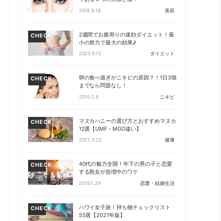
2018.8.18
美容
2週間でお腹周りの速効ダイエット！最
CHECK
小の努力で最大の効果♪
2023.9.13
ダイエット
卵の食べ過ぎがニキビの原因？！1日3個
CHECK
までなら問題なし！
2019.2.6
ニキビ
マヌカハニーの選び方とおすすめマヌカ
CHECK
12選【UMF・MGO違い】
2021.3.25
健康
40代の魅力全開！年下の男の子と恋愛
CHECK
する熟女が急増中のワケ
2019.1.29
恋愛・結婚生活
ハワイ女子旅！持ち物チェックリスト
CHECK
55選【2021年版】