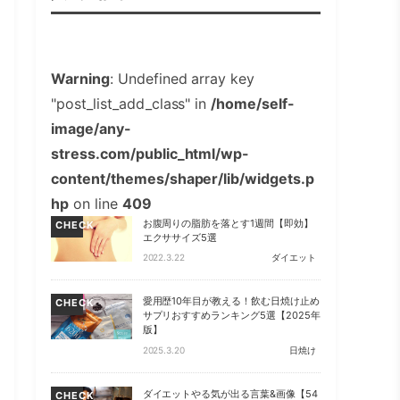
Warning
: Undefined array key
"post_list_add_class" in
/home/self-
image/any-
stress.com/public_html/wp-
content/themes/shaper/lib/widgets.p
hp
on line
409
お腹周りの脂肪を落とす1週間【即効】
CHECK
エクササイズ5選
2022.3.22
ダイエット
愛用歴10年目が教える！飲む日焼け止め
CHECK
サプリおすすめランキング5選【2025年
版】
2025.3.20
日焼け
ダイエットやる気が出る言葉&画像【54
CHECK