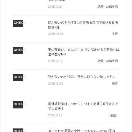
2015.11.21
恋愛・結婚生活
顔が長いのを治す3つの方法＆自宅で試せる参考
CHECK
動画7選！
2019.10.22
美容
妻の夜遊び。夫はどこまでなら許せる？朝帰りは
CHECK
過半数がNG
2015.12.15
恋愛・結婚生活
顎が長いのが悩み。整形に頼らない治し方7つ
CHECK
2018.12.20
美容
紫外線対策はいつからいつまで必要？9月末まで
CHECK
で大丈夫？
2020.3.25
日焼け
首ニキビの原因と女性にできやすい2つの理由
CHECK