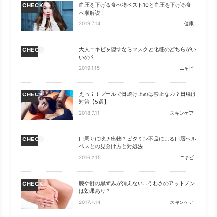
血圧を下げる食べ物ベスト10と血圧を下げる食
CHECK
べ順解説！
2019.7.14
健康
大人ニキビを隠すならマスクと化粧のどちらがい
CHECK
いの？
2019.1.15
ニキビ
えっ？！プールで日焼け止めは禁止なの？日焼け
CHECK
対策【5選】
2018.7.11
スキンケア
口周りに吹き出物？ビタミン不足による口唇ヘル
CHECK
ペスとの見分け方と対処法
2016.2.15
ニキビ
膝や肘の黒ずみが消えない…うわさのアットノン
CHECK
は効果あり？
2017.4.14
スキンケア