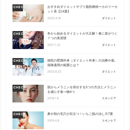
おすすめダイエットサプリ脂肪燃焼〜カロリーカ
CHECK
ット系【24選】
2023.4.19
ダイエット
冬から始めるダイエットが大正解！春に差がつく
CHECK
７つの美習慣
2021.1.22
ダイエット
病院の肥満外来（ダイエット外来）の治療や薬。
CHECK
保険適用の範囲とは？
2020.8.22
ダイエット
肌からメラニンを排出する5つの方法とメラニン
CHECK
を減らす食べ物4つ
2018.1.6
スキンケア
鼻や頬の毛穴が目立つ！いちご肌の治し方7選
CHECK
2019.4.8
スキンケア