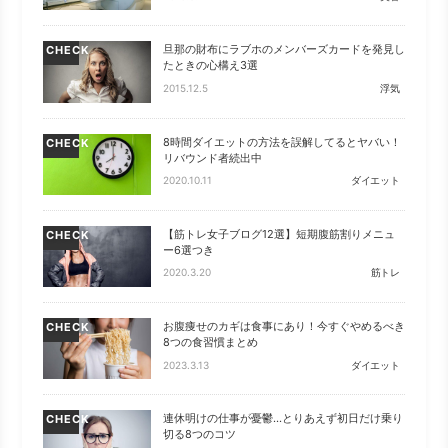
旦那の財布にラブホのメンバーズカードを発見し
CHECK
たときの心構え3選
2015.12.5
浮気
8時間ダイエットの方法を誤解してるとヤバい！
CHECK
リバウンド者続出中
2020.10.11
ダイエット
【筋トレ女子ブログ12選】短期腹筋割りメニュ
CHECK
ー6選つき
2020.3.20
筋トレ
お腹痩せのカギは食事にあり！今すぐやめるべき
CHECK
8つの食習慣まとめ
2023.3.13
ダイエット
連休明けの仕事が憂鬱…とりあえず初日だけ乗り
CHECK
切る8つのコツ