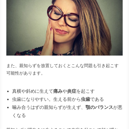
また、親知らずを放置しておくとこんな問題も引き起こす
可能性があります。
真横や斜めに生えて
痛み
や
炎症
を起こす
虫歯になりやすい。生える前から
虫歯
である
噛み合うはずの親知らずが生えず、
顎のバランス
が悪
くなる