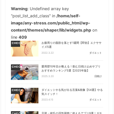
Warning
: Undefined array key
"post_list_add_class" in
/home/self-
image/any-stress.com/public_html/wp-
content/themes/shaper/lib/widgets.php
on
line
409
お腹周りの脂肪を落とす1週間【即効】エクササ
CHECK
イズ5選
2022.3.22
ダイエット
愛用歴10年目が教える！飲む日焼け止めサプリ
CHECK
おすすめランキング5選【2025年版】
2025.3.20
日焼け
ダイエットやる気が出る言葉&画像【54選】やる
CHECK
気スイッチ！
2023.4.15
ダイエット
旦那・彼氏の浮気調査に使えるアプリ9選！ガチ
CHECK