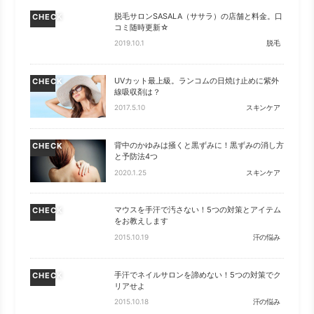
脱毛サロンSASALA（ササラ）の店舗と料金。口
CHECK
コミ随時更新☆
2019.10.1
脱毛
UVカット最上級。ランコムの日焼け止めに紫外
CHECK
線吸収剤は？
2017.5.10
スキンケア
背中のかゆみは掻くと黒ずみに！黒ずみの消し方
CHECK
と予防法4つ
2020.1.25
スキンケア
マウスを手汗で汚さない！5つの対策とアイテム
CHECK
をお教えします
2015.10.19
汗の悩み
手汗でネイルサロンを諦めない！5つの対策でク
CHECK
リアせよ
2015.10.18
汗の悩み