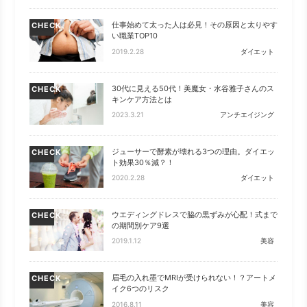
仕事始めて太った人は必見！その原因と太りやす
CHECK
い職業TOP10
2019.2.28
ダイエット
30代に見える50代！美魔女・水谷雅子さんのス
CHECK
キンケア方法とは
2023.3.21
アンチエイジング
ジューサーで酵素が壊れる3つの理由。ダイエッ
CHECK
ト効果30％減？！
2020.2.28
ダイエット
ウエディングドレスで脇の黒ずみが心配！式まで
CHECK
の期間別ケア9選
2019.1.12
美容
眉毛の入れ墨でMRIが受けられない！？アートメ
CHECK
イク6つのリスク
2016.8.11
美容