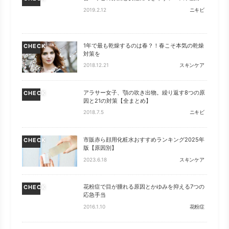
2019.2.12
ニキビ
1年で最も乾燥するのは春？！春こそ本気の乾燥
CHECK
対策を
2018.12.21
スキンケア
アラサー女子、顎の吹き出物。繰り返す8つの原
CHECK
因と21の対策【全まとめ】
2018.7.5
ニキビ
市販赤ら顔用化粧水おすすめランキング2025年
CHECK
版【原因別】
2023.6.18
スキンケア
花粉症で目が腫れる原因とかゆみを抑える7つの
CHECK
応急手当
2016.1.10
花粉症