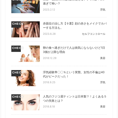
過ぎて怖い？
2023.2.12
浮気
赤面症の治し方【９選】顔の赤さをメイクでカバ
CHECK
ーする方法も。
2023.6.28
セルフコントロール
卵の食べ過ぎだけで人は病気にならないけど1日
CHECK
3個が上限な理由
2018.12.29
美容
浮気経験率〇〇％という実態。女性の不倫は40
CHECK
代がピークだった！
2018.9.25
浮気
人気のフジコ眉ティントは日本製？！よくある５
CHECK
つの失敗とは？
2018.8.18
美容