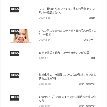
マスク日焼け対策できてる？早めの予防でマスク
CHECK
焼けの跡残さない。
2020.4.25
日焼け
いちご肌になるのはなぜ？頬・鼻の毛穴の黒ずみ
CHECK
6つの原因
2020.2.24
スキンケア
食事で腸活！腸内フローラ改善レシピ10選
CHECK
2019.1.5
健康
結婚生活はもう限界…。みんなが離婚したいほど
CHECK
疲れた理由5選
2015.12.13
恋愛・結婚生活
8つのタイプでわかる！あなたに最適な彼氏の作
CHECK
り方
2018.9.10
恋愛・結婚生活