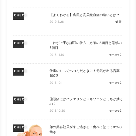
【よくわかる】痛風と高尿酸血症の違いとは？
CHECK
2019.3.26
健康
これが上手な謝罪の仕方。必須の5項目と厳禁の
CHECK
5項目
2015.11.10
remove2
仕事のミスでヘコんだときに！元気が出る言葉
CHECK
100選
2015.10.1
remove2
偏頭痛にはバファリンとロキソニンどっちが効く
CHECK
の？
2018.10.20
remove2
卵の美容効果がすご過ぎる！食べて塗って9つの
CHECK
働き