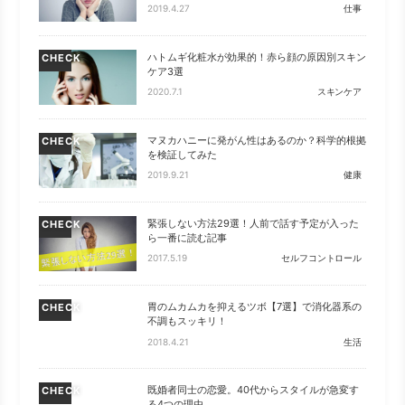
2019.4.27
仕事
ハトムギ化粧水が効果的！赤ら顔の原因別スキン
CHECK
ケア3選
2020.7.1
スキンケア
マヌカハニーに発がん性はあるのか？科学的根拠
CHECK
を検証してみた
2019.9.21
健康
緊張しない方法29選！人前で話す予定が入った
CHECK
ら一番に読む記事
2017.5.19
セルフコントロール
胃のムカムカを抑えるツボ【7選】で消化器系の
CHECK
不調もスッキリ！
2018.4.21
生活
既婚者同士の恋愛。40代からスタイルが急変す
CHECK
る4つの理由