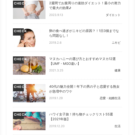
2週間でお腹周りの速効ダイエット！最小の努力
CHECK
で最大の効果♪
2023.9.13
ダイエット
卵の食べ過ぎがニキビの原因？！1日3個までな
CHECK
ら問題なし！
2019.2.6
ニキビ
マヌカハニーの選び方とおすすめマヌカ12選
CHECK
【UMF・MGO違い】
2021.3.25
健康
40代の魅力全開！年下の男の子と恋愛する熟女
CHECK
が急増中のワケ
2019.1.29
恋愛・結婚生活
ハワイ女子旅！持ち物チェックリスト55選
CHECK
【2021年版】
2019.12.20
生活