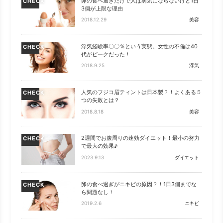
卵の食べ過ぎだけで人は病気にならないけど1日
CHECK
3個が上限な理由
2018.12.29
美容
浮気経験率〇〇％という実態。女性の不倫は40
CHECK
代がピークだった！
2018.9.25
浮気
人気のフジコ眉ティントは日本製？！よくある５
CHECK
つの失敗とは？
2018.8.18
美容
2週間でお腹周りの速効ダイエット！最小の努力
CHECK
で最大の効果♪
2023.9.13
ダイエット
卵の食べ過ぎがニキビの原因？！1日3個までな
CHECK
ら問題なし！
2019.2.6
ニキビ