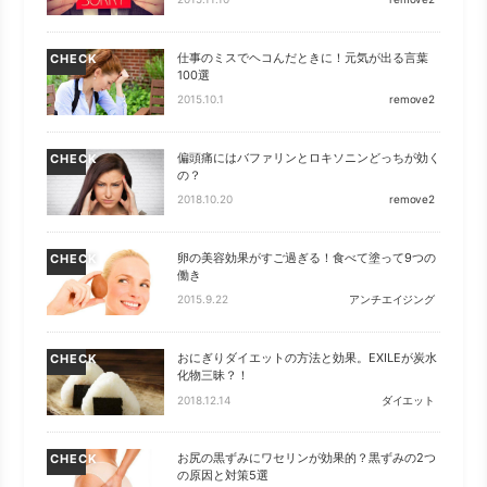
仕事のミスでヘコんだときに！元気が出る言葉
CHECK
100選
2015.10.1
remove2
偏頭痛にはバファリンとロキソニンどっちが効く
CHECK
の？
2018.10.20
remove2
卵の美容効果がすご過ぎる！食べて塗って9つの
CHECK
働き
2015.9.22
アンチエイジング
おにぎりダイエットの方法と効果。EXILEが炭水
CHECK
化物三昧？！
2018.12.14
ダイエット
お尻の黒ずみにワセリンが効果的？黒ずみの2つ
CHECK
の原因と対策5選