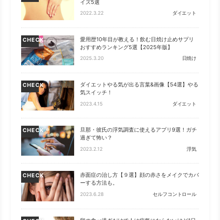
イズ5選
2022.3.22
ダイエット
愛用歴10年目が教える！飲む日焼け止めサプリ
CHECK
おすすめランキング5選【2025年版】
2025.3.20
日焼け
ダイエットやる気が出る言葉&画像【54選】やる
CHECK
気スイッチ！
2023.4.15
ダイエット
旦那・彼氏の浮気調査に使えるアプリ9選！ガチ
CHECK
過ぎて怖い？
2023.2.12
浮気
赤面症の治し方【９選】顔の赤さをメイクでカバ
CHECK
ーする方法も。
2023.6.28
セルフコントロール