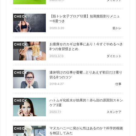
【筋トレ女子ブログ12選】短期腹筋割りメニュ
CHECK
ー6選つき
2020.3.20
筋トレ
お腹痩せのカギは食事にあり！今すぐやめるべき
CHECK
8つの食習慣まとめ
2023.3.13
ダイエット
連休明けの仕事が憂鬱…とりあえず初日だけ乗り
CHECK
切る8つのコツ
2019.4.27
仕事
ハトムギ化粧水が効果的！赤ら顔の原因別スキン
CHECK
ケア3選
2020.7.1
スキンケア
マヌカハニーに発がん性はあるのか？科学的根拠
CHECK
を検証してみた