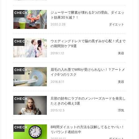
ジューサーで酵素が壊れる3つの理由。ダイエッ
CHECK
ト効果30％減？！
2020.2.28
ダイエット
ウエディングドレスで脇の黒ずみが心配！式まで
CHECK
の期間別ケア9選
2019.1.12
美容
眉毛の入れ墨でMRIが受けられない！？アートメ
CHECK
イク6つのリスク
2016.8.11
美容
旦那の財布にラブホのメンバーズカードを発見し
CHECK
たときの心構え3選
2015.12.5
浮気
8時間ダイエットの方法を誤解してるとヤバい！
CHECK
リバウンド者続出中
2020.10.11
ダイエット