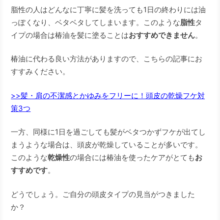
脂性の人はどんなに丁寧に髪を洗っても1日の終わりには油
っぽくなり、ベタベタしてしまいます。このような
脂性
タ
イプの場合は椿油を髪に塗ることは
おすすめできません
。
椿油に代わる良い方法がありますので、こちらの記事にお
すすみください。
>>髪・肩の不潔感とかゆみをフリーに！頭皮の乾燥フケ対
策3つ
一方、同様に1日を過ごしても髪がベタつかずフケが出てし
まうような場合は、頭皮が乾燥していることが多いです。
このような
乾燥性
の場合には椿油を使ったケアがとても
お
すすめです
。
どうでしょう。ご自分の頭皮タイプの見当がつきました
か？