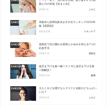
アラサー女子、顎の吹き出物。繰り返す8つの原
CHECK
因と21の対策【全まとめ】
2018.7.5
ニキビ
市販赤ら顔用化粧水おすすめランキング2025年
CHECK
版【原因別】
2023.6.18
スキンケア
花粉症で目が腫れる原因とかゆみを抑える7つの
CHECK
応急手当
2016.1.10
花粉症
血圧を下げる食べ物ベスト10と血圧を下げる食
CHECK
べ順解説！
2019.7.14
健康
大人ニキビを隠すならマスクと化粧のどちらがい
CHECK
いの？
2019.1.15
ニキビ