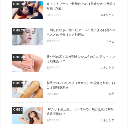
えっ？！プールで日焼け止めは禁止なの？日焼け
CHECK
対策【5選】
2018.7.11
スキンケア
口周りに吹き出物？ビタミン不足による口唇ヘル
CHECK
ペスとの見分け方と対処法
2016.2.15
ニキビ
膝や肘の黒ずみが消えない…うわさのアットノン
CHECK
は効果あり？
2017.4.14
スキンケア
脱毛サロンSASALA（ササラ）の店舗と料金。口
CHECK
コミ随時更新☆
2019.10.1
脱毛
UVカット最上級。ランコムの日焼け止めに紫外
CHECK
線吸収剤は？
2017.5.10
スキンケア