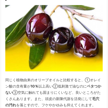
同じく植物由来のオリーブオイルと比較すると、①オレイ
ン酸の含有量が
10％
以上高い②低刺激で油なのに
ベタつか
ない
③空気に触れても固まりにくいなど、良いところがた
くさんあります。また、頭皮の新陳代謝を活発にして
毛穴
の汚れ
を落とすので、フケやかゆみも抑えてくれます。