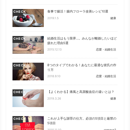
食事で腸活！腸内フローラ改善レシピ10選
CHECK
2019.1.5
健康
結婚生活はもう限界…。みんなが離婚したいほど
CHECK
疲れた理由5選
2015.12.13
恋愛・結婚生活
8つのタイプでわかる！あなたに最適な彼氏の作
CHECK
り方
2018.9.10
恋愛・結婚生活
【よくわかる】痛風と高尿酸血症の違いとは？
CHECK
2019.3.26
健康
これが上手な謝罪の仕方。必須の5項目と厳禁の
CHECK
5項目
2015.11.10
remove2