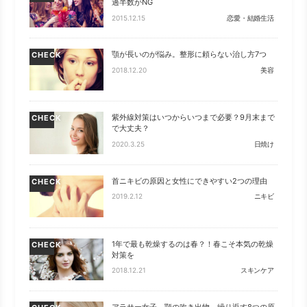
過半数がNG
2015.12.15
恋愛・結婚生活
顎が長いのが悩み。整形に頼らない治し方7つ
CHECK
2018.12.20
美容
紫外線対策はいつからいつまで必要？9月末まで
CHECK
で大丈夫？
2020.3.25
日焼け
首ニキビの原因と女性にできやすい2つの理由
CHECK
2019.2.12
ニキビ
1年で最も乾燥するのは春？！春こそ本気の乾燥
CHECK
対策を
2018.12.21
スキンケア