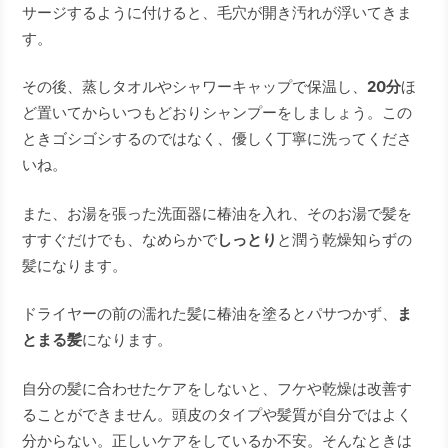
サージするように付けると、毛穴が開き汚れが浮いてきま
す。
その後、蒸しタオルやシャワーキャップで保温し、
20分
ほ
ど置いてからいつもどおりシャンプーをしましょう。この
ときゴシゴシするのではなく、優しく丁寧に洗ってくださ
いね。
また、お湯を張った洗面器に椿油を入れ、そのお湯で髪を
すすぐだけでも、なめらかで
しっとり
と潤う乾燥知らずの
髪になります。
ドライヤーの前の濡れた髪に椿油を塗るとパサつかず、
ま
とまる髪
になります。
自分の髪に合わせたケアをしないと、フケや乾燥は改善す
ることができません。頭皮のタイプや髪質が自分ではよく
分からない。正しいケアをしているか不安。そんなときは