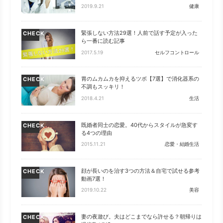
2019.9.21
健康
緊張しない方法29選！人前で話す予定が入った
CHECK
ら一番に読む記事
2017.5.19
セルフコントロール
胃のムカムカを抑えるツボ【7選】で消化器系の
CHECK
不調もスッキリ！
2018.4.21
生活
既婚者同士の恋愛。40代からスタイルが急変す
CHECK
る4つの理由
2015.11.21
恋愛・結婚生活
顔が長いのを治す3つの方法＆自宅で試せる参考
CHECK
動画7選！
2019.10.22
美容
妻の夜遊び。夫はどこまでなら許せる？朝帰りは
CHECK