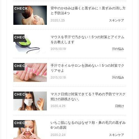
背中のかゆみは掻くと黒ずみに！黒ずみの消し方
CHECK
と予防法4つ
2020.1.25
スキンケア
マウスを手汗で汚さない！5つの対策とアイテム
CHECK
をお教えします
2015.10.19
汗の悩み
手汗でネイルサロンを諦めない！5つの対策でク
CHECK
リアせよ
2015.10.18
汗の悩み
マスク日焼け対策できてる？早めの予防でマスク
CHECK
焼けの跡残さない。
2020.4.25
日焼け
いちご肌になるのはなぜ？頬・鼻の毛穴の黒ずみ
CHECK
6つの原因
2020.2.24
スキンケア