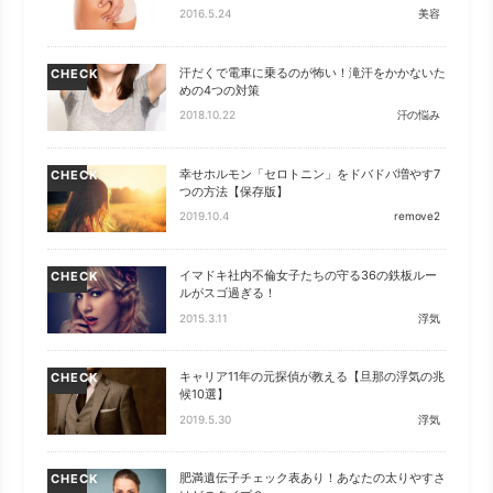
2016.5.24
美容
汗だくで電車に乗るのが怖い！滝汗をかかないた
CHECK
めの4つの対策
2018.10.22
汗の悩み
幸せホルモン「セロトニン」をドバドバ増やす7
CHECK
つの方法【保存版】
2019.10.4
remove2
イマドキ社内不倫女子たちの守る36の鉄板ルー
CHECK
ルがスゴ過ぎる！
2015.3.11
浮気
キャリア11年の元探偵が教える【旦那の浮気の兆
CHECK
候10選】
2019.5.30
浮気
肥満遺伝子チェック表あり！あなたの太りやすさ
CHECK