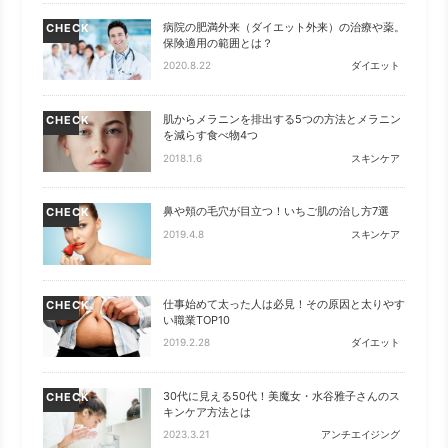
病院の肥満外来（ダイエット外来）の治療や薬。
CHECK
保険適用の範囲とは？
2020.8.22
ダイエット
肌からメラニンを排出する5つの方法とメラニン
CHECK
を減らす食べ物4つ
2018.1.6
スキンケア
鼻や頬の毛穴が目立つ！いちご肌の治し方7選
CHECK
2019.4.8
スキンケア
仕事始めて太った人は必見！その原因と太りやす
CHECK
い職業TOP10
2019.2.28
ダイエット
30代に見える50代！美魔女・水谷雅子さんのス
CHECK
キンケア方法とは
2023.3.21
アンチエイジング