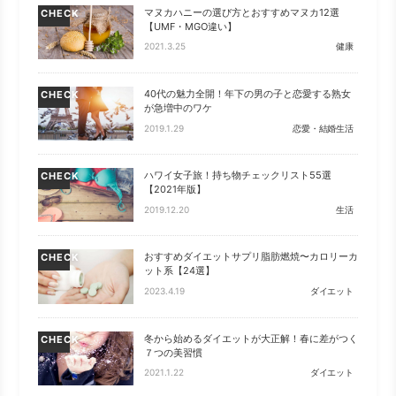
マヌカハニーの選び方とおすすめマヌカ12選
CHECK
【UMF・MGO違い】
2021.3.25
健康
40代の魅力全開！年下の男の子と恋愛する熟女
CHECK
が急増中のワケ
2019.1.29
恋愛・結婚生活
ハワイ女子旅！持ち物チェックリスト55選
CHECK
【2021年版】
2019.12.20
生活
おすすめダイエットサプリ脂肪燃焼〜カロリーカ
CHECK
ット系【24選】
2023.4.19
ダイエット
冬から始めるダイエットが大正解！春に差がつく
CHECK
７つの美習慣
2021.1.22
ダイエット