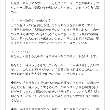
退職後、キャリアカウンセラーとしてハローワークと大学キャリア
センターに勤め、幅広い年齢層の方に対するカウンセリング力も高
める。
【アドラー心理学との出会い】
カウンセリングに必要な心理カウンセリングを学ぶ中で、アドラー
心理学と出会い『人間は自分自身の人生を描く画家である』（自分
の人生は何歳になっても変えることができる）という言葉に感銘を
受け、多くの人にそれを伝えたいと思い、その後も学びを深め、現
在はキャリア＆ライフカウンセリングのベースとしている。
【ごあいさつ】
自分らしく生きるためのライフ＆キャリアのサポートを行います。
あなたが「自分らしさを失っていないか」、「自分は何をしたいの
か」、「このままでいいのか」、「自分の居場所はどこなのか」と
考え始めた働く大人女性のためにできることを考えます。
◆自分の「あり方」を見つけるために必要なことを考え、組織の一
員としても「自分らしく生きるため」のキャリア形成を客観的をナ
ビゲートします。組織の中の自分の「居場所」についても考える時
期となり、立ち止まって見直しが必要だと考えた女性はぜひご相談
ください。
◆自分が活きる働き方を知るために、「自分を見つめ直す」、「整