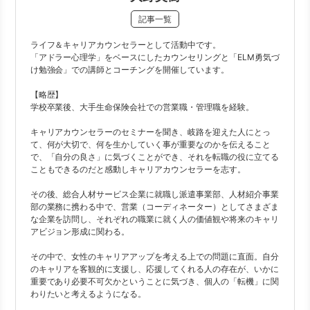
記事一覧
ライフ＆キャリアカウンセラーとして活動中です。
「アドラー心理学」をベースにしたカウンセリングと「ELM勇気づ
け勉強会」での講師とコーチングを開催しています。
【略歴】
学校卒業後、大手生命保険会社での営業職・管理職を経験。
キャリアカウンセラーのセミナーを聞き、岐路を迎えた人にとっ
て、何が大切で、何を生かしていく事が重要なのかを伝えること
で、「自分の良さ」に気づくことができ、それを転職の役に立てる
こともできるのだと感動しキャリアカウンセラーを志す。
その後、総合人材サービス企業に就職し派遣事業部、人材紹介事業
部の業務に携わる中で、営業（コーディネーター）としてさまざま
な企業を訪問し、それぞれの職業に就く人の価値観や将来のキャリ
アビジョン形成に関わる。
その中で、女性のキャリアアップを考える上での問題に直面。自分
のキャリアを客観的に支援し、応援してくれる人の存在が、いかに
重要であり必要不可欠かということに気づき、個人の「転機」に関
わりたいと考えるようになる。