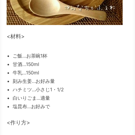
<材料>
ご飯…お茶碗1杯
甘酒…150ml
牛乳…150ml
刻み生姜…お好み量
ハチミツ…小さじ1・1/2
白いりごま…適量
塩昆布…お好みで
<作り方>