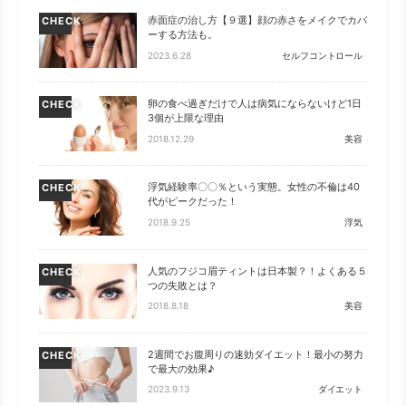
赤面症の治し方【９選】顔の赤さをメイクでカバ
CHECK
ーする方法も。
2023.6.28
セルフコントロール
卵の食べ過ぎだけで人は病気にならないけど1日
CHECK
3個が上限な理由
2018.12.29
美容
浮気経験率〇〇％という実態。女性の不倫は40
CHECK
代がピークだった！
2018.9.25
浮気
人気のフジコ眉ティントは日本製？！よくある５
CHECK
つの失敗とは？
2018.8.18
美容
2週間でお腹周りの速効ダイエット！最小の努力
CHECK
で最大の効果♪
2023.9.13
ダイエット