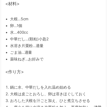
<材料>
大根…5cm
卵…1個
水…400cc
中華だし…(顆粒)小匙2
水溶き片栗粉…適量
ごま油…適量
薬味ねぎ…お好みで
<作り方>
鍋に水、中華だしを入れ温め始める
大根は皮ごとおろし、卵は溶きほぐしておく
おろした大根を汁ごと加え、ひと煮立ちさせる