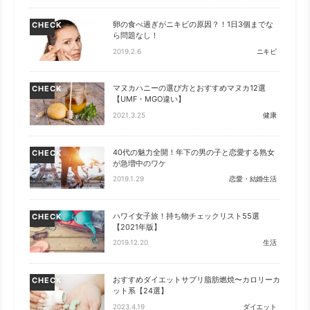
卵の食べ過ぎがニキビの原因？！1日3個までな
CHECK
ら問題なし！
2019.2.6
ニキビ
マヌカハニーの選び方とおすすめマヌカ12選
CHECK
【UMF・MGO違い】
2021.3.25
健康
40代の魅力全開！年下の男の子と恋愛する熟女
CHECK
が急増中のワケ
2019.1.29
恋愛・結婚生活
ハワイ女子旅！持ち物チェックリスト55選
CHECK
【2021年版】
2019.12.20
生活
おすすめダイエットサプリ脂肪燃焼〜カロリーカ
CHECK
ット系【24選】
2023.4.19
ダイエット