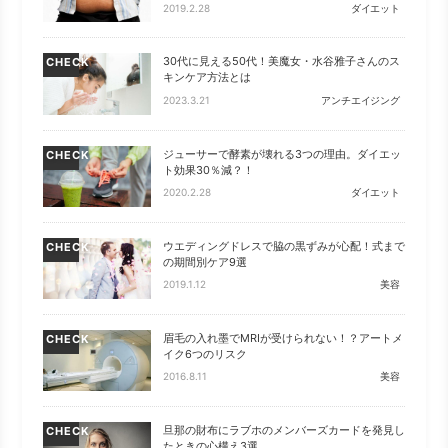
2019.2.28
ダイエット
30代に見える50代！美魔女・水谷雅子さんのス
CHECK
キンケア方法とは
2023.3.21
アンチエイジング
ジューサーで酵素が壊れる3つの理由。ダイエッ
CHECK
ト効果30％減？！
2020.2.28
ダイエット
ウエディングドレスで脇の黒ずみが心配！式まで
CHECK
の期間別ケア9選
2019.1.12
美容
眉毛の入れ墨でMRIが受けられない！？アートメ
CHECK
イク6つのリスク
2016.8.11
美容
旦那の財布にラブホのメンバーズカードを発見し
CHECK
たときの心構え3選