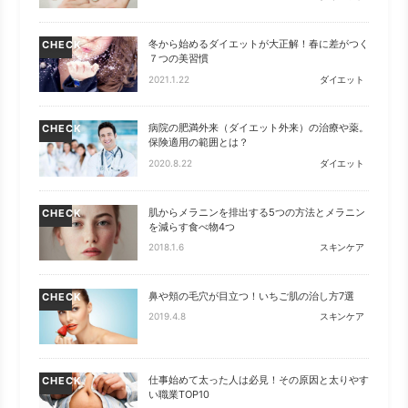
冬から始めるダイエットが大正解！春に差がつく
CHECK
７つの美習慣
2021.1.22
ダイエット
病院の肥満外来（ダイエット外来）の治療や薬。
CHECK
保険適用の範囲とは？
2020.8.22
ダイエット
肌からメラニンを排出する5つの方法とメラニン
CHECK
を減らす食べ物4つ
2018.1.6
スキンケア
鼻や頬の毛穴が目立つ！いちご肌の治し方7選
CHECK
2019.4.8
スキンケア
仕事始めて太った人は必見！その原因と太りやす
CHECK
い職業TOP10