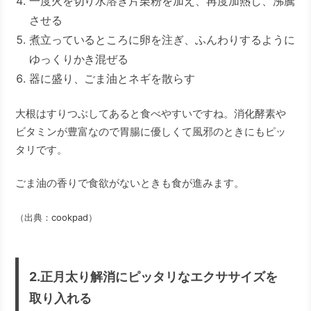
一度火を切り水溶き片栗粉を加え、再度加熱し、沸騰
させる
煮立っているところに卵を注ぎ、ふんわりするように
ゆっくりかき混ぜる
器に盛り、ごま油とネギを散らす
大根はすりつぶしてあると食べやすいですね。消化酵素や
ビタミンが豊富なので胃腸に優しくて風邪のときにもピッ
タリです。
ごま油の香りで食欲がないときも食が進みます。
（出典：
cookpad
）
2.正月太り解消にピッタリなエクササイズを
取り入れる