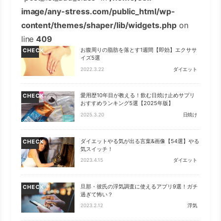
image/any-stress.com/public_html/wp-
content/themes/shaper/lib/widgets.php
on
line
409
お腹周りの脂肪を落とす1週間【即効】エクササ
CHECK
イズ5選
2022.3.22
ダイエット
愛用歴10年目が教える！飲む日焼け止めサプリ
CHECK
おすすめランキング5選【2025年版】
2025.3.20
日焼け
ダイエットやる気が出る言葉&画像【54選】やる
CHECK
気スイッチ！
2023.4.15
ダイエット
旦那・彼氏の浮気調査に使えるアプリ9選！ガチ
CHECK
過ぎて怖い？
2023.2.12
浮気