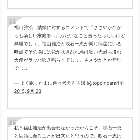
福山雅治、結婚に対するコメントで「ささやかなが
らも楽しい家庭を…」みたいなこと言ったらしいけど
無理でしょ、福山雅治と吹石一恵が同じ部屋にいる
時点でその場には花が咲き乱れ鳥は歌い光満ち溢れ
天使がラッパ吹き鳴らすでしょ、ささやかとか無理
でしょ
— よく眠りたまに色々考える主婦 (@toppinpararin)
2015, 9月 28
私と福山雅治が出会わなかったからこそ、吹石一恵
と結婚に至ることが出来たと思うので、吹石一恵は