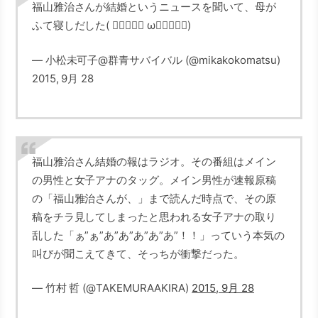
福山雅治さんが結婚というニュースを聞いて、母が
ふて寝しだした( ↂ⃙⃙⃚⃛ ωↂ⃙⃙⃚⃛)
— 小松未可子@群青サバイバル (@mikakokomatsu)
2015, 9月 28
福山雅治さん結婚の報はラジオ。その番組はメイン
の男性と女子アナのタッグ。メイン男性が速報原稿
の「福山雅治さんが、」まで読んだ時点で、その原
稿をチラ見してしまったと思われる女子アナの取り
乱した「ぁ”ぁ”あ”あ”あ”あ”あ”！！」っていう本気の
叫びが聞こえてきて、そっちが衝撃だった。
— 竹村 哲 (@TAKEMURAAKIRA)
2015, 9月 28