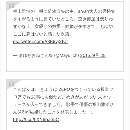
福山雅治の一報に茫然自失の中、an·an大人の男特集
をすがるように見ていたところ、空き部屋は残りわ
ずかな上、女優との熱愛・結婚が多すぎて、もはや
ここに夢はないと感じた次第。
pic.twitter.com/A8B9vjSfCr
— まゆちおねさん© (@Mayu_ch)
2015, 9月 28
こんばんは。 きょうは ZEROをつくっている報道フ
ロアでも 悲鳴にも似たどよめきがあがった 大きなニ
ュースが入ってきました。 歌手で俳優の福山雅治さ
ん(46)が結婚したことを発表しました。…
http://t.co/hXN6qZfj5C