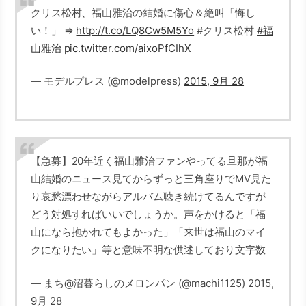
クリス松村、福山雅治の結婚に傷心＆絶叫「悔し
い！」 ⇒
http://t.co/LQ8Cw5M5Yo
#クリス松村
#福
山雅治
pic.twitter.com/aixoPfCIhX
— モデルプレス (@modelpress)
2015, 9月 28
【急募】20年近く福山雅治ファンやってる旦那が福
山結婚のニュース見てからずっと三角座りでMV見た
り哀愁漂わせながらアルバム聴き続けてるんですが
どう対処すればいいでしょうか。声をかけると「福
山になら抱かれてもよかった」「来世は福山のマイ
クになりたい」等と意味不明な供述しており文字数
— まち@沼暮らしのメロンパン (@machi1125) 2015,
9月 28