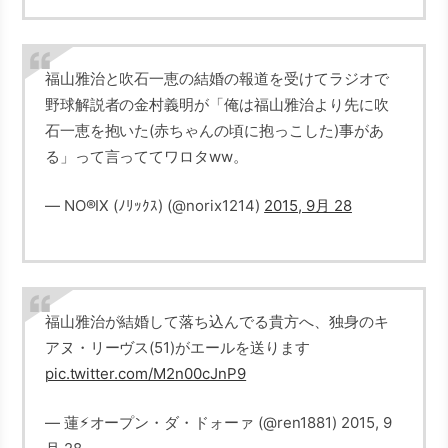
福山雅治と吹石一恵の結婚の報道を受けてラジオで
野球解説者の金村義明が「俺は福山雅治より先に吹
石一恵を抱いた(赤ちゃんの頃に抱っこした)事があ
る」って言っててワロタww。
— NO®IX (ﾉﾘｯｸｽ) (@norix1214)
2015, 9月 28
福山雅治が結婚して落ち込んでる貴方へ、独身のキ
アヌ・リーヴス(51)がエールを送ります
pic.twitter.com/M2n00cJnP9
— 蓮⚡︎オープン・ダ・ドォーァ (@ren1881) 2015, 9