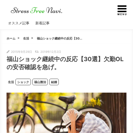
オススメ記事
新着記事
ホーム
生活
福山ショック継続中の反応【30...
2015年9月29日
2019年12月2日
福山ショック継続中の反応【30選】欠勤OL
の安否確認を急げ。
生活
ショック
福山雅治
結婚