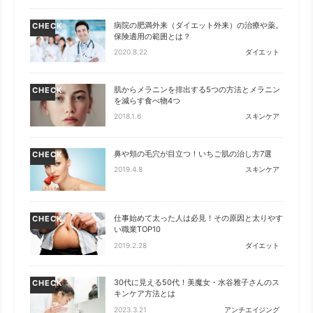
病院の肥満外来（ダイエット外来）の治療や薬。
CHECK
保険適用の範囲とは？
2020.8.22
ダイエット
肌からメラニンを排出する5つの方法とメラニン
CHECK
を減らす食べ物4つ
2018.1.6
スキンケア
鼻や頬の毛穴が目立つ！いちご肌の治し方7選
CHECK
2019.4.8
スキンケア
仕事始めて太った人は必見！その原因と太りやす
CHECK
い職業TOP10
2019.2.28
ダイエット
30代に見える50代！美魔女・水谷雅子さんのス
CHECK
キンケア方法とは
2023.3.21
アンチエイジング