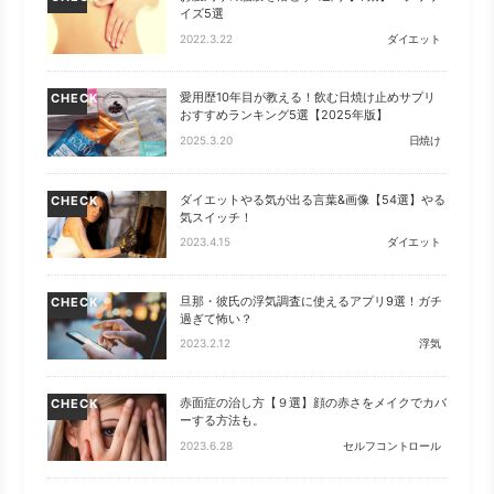
イズ5選
2022.3.22
ダイエット
愛用歴10年目が教える！飲む日焼け止めサプリ
CHECK
おすすめランキング5選【2025年版】
2025.3.20
日焼け
ダイエットやる気が出る言葉&画像【54選】やる
CHECK
気スイッチ！
2023.4.15
ダイエット
旦那・彼氏の浮気調査に使えるアプリ9選！ガチ
CHECK
過ぎて怖い？
2023.2.12
浮気
赤面症の治し方【９選】顔の赤さをメイクでカバ
CHECK
ーする方法も。
2023.6.28
セルフコントロール