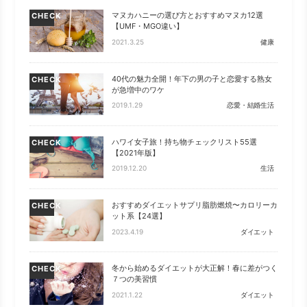
マヌカハニーの選び方とおすすめマヌカ12選
CHECK
【UMF・MGO違い】
2021.3.25
健康
40代の魅力全開！年下の男の子と恋愛する熟女
CHECK
が急増中のワケ
2019.1.29
恋愛・結婚生活
ハワイ女子旅！持ち物チェックリスト55選
CHECK
【2021年版】
2019.12.20
生活
おすすめダイエットサプリ脂肪燃焼〜カロリーカ
CHECK
ット系【24選】
2023.4.19
ダイエット
冬から始めるダイエットが大正解！春に差がつく
CHECK
７つの美習慣
2021.1.22
ダイエット