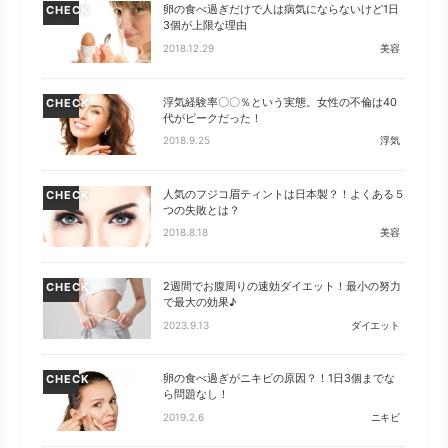
卵の食べ過ぎだけで人は病気にならないけど1日
CHECK
3個が上限な理由
2018.12.29
美容
浮気経験率〇〇％という実態。女性の不倫は40
CHECK
代がピークだった！
2018.9.25
浮気
人気のフジコ眉ティントは日本製？！よくある５
CHECK
つの失敗とは？
2018.8.18
美容
2週間でお腹周りの速効ダイエット！最小の努力
CHECK
で最大の効果♪
2023.9.13
ダイエット
卵の食べ過ぎがニキビの原因？！1日3個までな
CHECK
ら問題なし！
2019.2.6
ニキビ