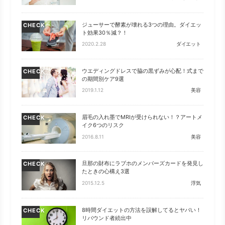
ジューサーで酵素が壊れる3つの理由。ダイエッ
CHECK
ト効果30％減？！
2020.2.28
ダイエット
ウエディングドレスで脇の黒ずみが心配！式まで
CHECK
の期間別ケア9選
2019.1.12
美容
眉毛の入れ墨でMRIが受けられない！？アートメ
CHECK
イク6つのリスク
2016.8.11
美容
旦那の財布にラブホのメンバーズカードを発見し
CHECK
たときの心構え3選
2015.12.5
浮気
8時間ダイエットの方法を誤解してるとヤバい！
CHECK
リバウンド者続出中