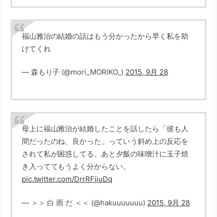
福山雅治の結婚の話はもう分かったから早く私を助
けてくれ
— 森もり子 (@mori_MORIKO_)
2015, 9月 28
母上に福山雅治が結婚したことを話したら「彼も人
間だったのね、良かった」っていう斜め上の反応を
されて私が困惑してる。あと夕飯の味噌汁に玉子焼
き入っててもうよく分からない。
pic.twitter.com/DrrRFjjuDq
— ＞＞ 白 雨 だ ＜＜ (@hakuuuuuuu)
2015, 9月 28