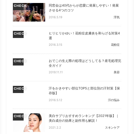
同窓会は40代からが恋愛に発展しやすい！発展
CHECK
させる4つのコツ
2016.5.19
浮気
ヒリヒリかゆい！花粉症皮膚炎を和らげる対策4
CHECK
選
2016.3.15
花粉症
おでこの生え際の処理はどうしてる？産毛処理完
CHECK
全ガイド
2019.11.11
美容
汗をかきやすい部位TOP5と部位別の汗対策【保
CHECK
存版】
2016.5.12
汗の悩み
美白サプリおすすめランキング【2021年版】｜
CHECK
美白成分の効果と副作用も解説！
2021.2.2
スキンケア