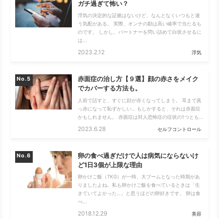
ガチ過ぎて怖い？
浮気の決定的な証拠はないけど、なんとなくいつもと違
う気配がある。 実際、オンナの勘は高い確率で当たるも
のです。 しかし、パートナーを問い詰めて白状させるに
は...
2023.2.12
浮気
赤面症の治し方【９選】顔の赤さをメイク
No.
でカバーする方法も。
人前で話すと、すぐに顔が赤くなってしまう。 耳まで真
っ赤になって恥ずかしい… もしかすると、それは赤面症
かもしれません。 赤面症は対人恐怖症の症状の1つとも...
2023.6.28
セルフコントロール
卵の食べ過ぎだけで人は病気にならないけ
No.
ど1日3個が上限な理由
卵かけご飯（TKG）が一時、大ブームとなった時期があ
りましたよね。私も卵かけご飯を食べているときは「生
きていてよかった…」と思うほどの卵好きです。 卵は食
べ...
2018.12.29
美容