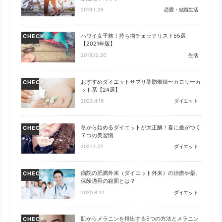
2019.1.29
恋愛・結婚生活
ハワイ女子旅！持ち物チェックリスト55選
CHECK
【2021年版】
2019.12.20
生活
おすすめダイエットサプリ脂肪燃焼〜カロリーカ
CHECK
ット系【24選】
2023.4.19
ダイエット
冬から始めるダイエットが大正解！春に差がつく
CHECK
７つの美習慣
2021.1.22
ダイエット
病院の肥満外来（ダイエット外来）の治療や薬。
CHECK
保険適用の範囲とは？
2020.8.22
ダイエット
肌からメラニンを排出する5つの方法とメラニン
CHECK