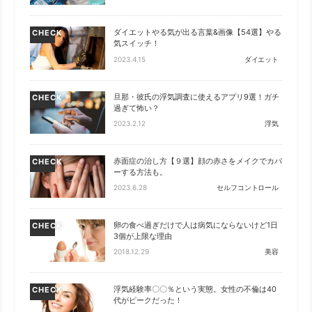
ダイエットやる気が出る言葉&画像【54選】やる
CHECK
気スイッチ！
2023.4.15
ダイエット
旦那・彼氏の浮気調査に使えるアプリ9選！ガチ
CHECK
過ぎて怖い？
2023.2.12
浮気
赤面症の治し方【９選】顔の赤さをメイクでカバ
CHECK
ーする方法も。
2023.6.28
セルフコントロール
卵の食べ過ぎだけで人は病気にならないけど1日
CHECK
3個が上限な理由
2018.12.29
美容
浮気経験率〇〇％という実態。女性の不倫は40
CHECK
代がピークだった！