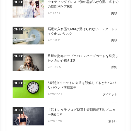
ウエディングドレスで脇の黒ずみが心配！式まで
CHECK
の期間別ケア9選
2019.1.12
美容
眉毛の入れ墨でMRIが受けられない！？アートメ
CHECK
イク6つのリスク
2016.8.11
美容
旦那の財布にラブホのメンバーズカードを発見し
CHECK
たときの心構え3選
2015.12.5
浮気
8時間ダイエットの方法を誤解してるとヤバい！
CHECK
リバウンド者続出中
2020.10.11
ダイエット
【筋トレ女子ブログ12選】短期腹筋割りメニュ
CHECK
ー6選つき
2020.3.20
筋トレ