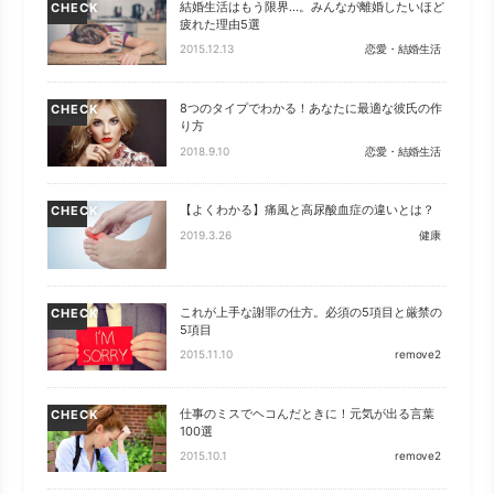
結婚生活はもう限界…。みんなが離婚したいほど
CHECK
疲れた理由5選
2015.12.13
恋愛・結婚生活
8つのタイプでわかる！あなたに最適な彼氏の作
CHECK
り方
2018.9.10
恋愛・結婚生活
【よくわかる】痛風と高尿酸血症の違いとは？
CHECK
2019.3.26
健康
これが上手な謝罪の仕方。必須の5項目と厳禁の
CHECK
5項目
2015.11.10
remove2
仕事のミスでヘコんだときに！元気が出る言葉
CHECK
100選
2015.10.1
remove2