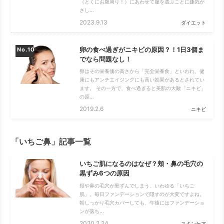
（とくにお腹周り！）にあわせて服を選ぶことに嫌気が
さし...
2023.9.13
ダイエット
卵の食べ過ぎがニキビの原因？！1日3個ま
No.
でなら問題なし！
卵はその栄養価の高さから「完全栄養食」といわれ、健
康にもアンチエイジングにも高い効果があるとされてい
ます。 その一方で、食べ過ぎると美肌の大敵「ニキビ」
の原...
2019.2.6
ニキビ
「いちご鼻」記事一覧
いちご肌になるのはなぜ？頬・鼻の毛穴の
黒ずみ6つの原因
頬や鼻の毛穴が黒ずんでしまう、いわゆる「いちご
肌」。毎日ファンデーションで隠すのが大変ですよね。
朝しっかり毛穴カバーしても、午後にはファンデーショ
ンが落ち...
2020.2.24
スキンケア