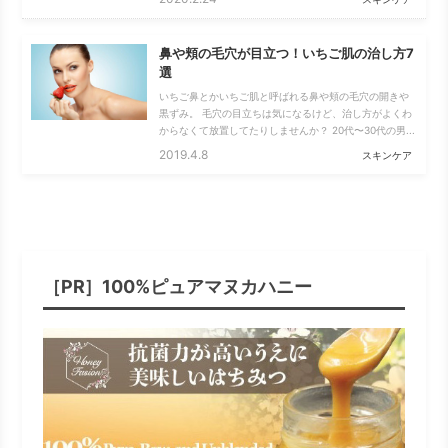
鼻や頬の毛穴が目立つ！いちご肌の治し方7
選
いちご鼻とかいちご肌と呼ばれる鼻や頬の毛穴の開きや
黒ずみ。 毛穴の目立ちは気になるけど、治し方がよくわ
からなくて放置してたりしませんか？ 20代〜30代の男...
2019.4.8
スキンケア
［PR］100%ピュアマヌカハニー