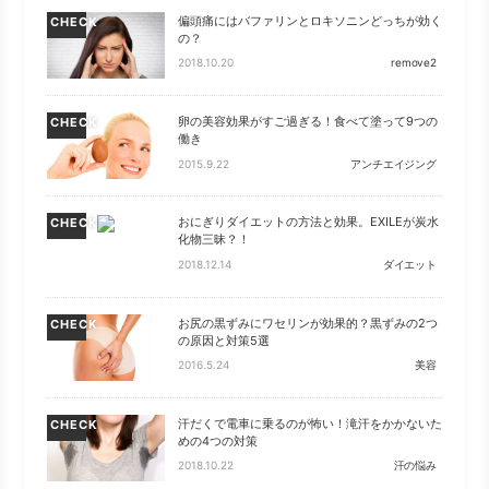
偏頭痛にはバファリンとロキソニンどっちが効く
CHECK
の？
2018.10.20
remove2
卵の美容効果がすご過ぎる！食べて塗って9つの
CHECK
働き
2015.9.22
アンチエイジング
おにぎりダイエットの方法と効果。EXILEが炭水
CHECK
化物三昧？！
2018.12.14
ダイエット
お尻の黒ずみにワセリンが効果的？黒ずみの2つ
CHECK
の原因と対策5選
2016.5.24
美容
汗だくで電車に乗るのが怖い！滝汗をかかないた
CHECK
めの4つの対策
2018.10.22
汗の悩み