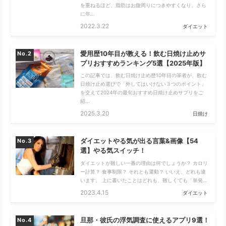
を重ねるほど、脂肪はお腹周りにつきやすくなり、さら
に年...
2022.3.22
ダイエット
愛用歴10年目が教える！飲む日焼け止めサ
No.
プリおすすめランキング5選【2025年版】
この記事では、飲む日焼け止め歴10年目の筆者が、飲む
日焼け止め選びで「外してはいけない３つのポイント」
を交えて2024年の最旬おすすめ日焼け止めサプリをご
紹...
2025.3.20
日焼け
ダイエットやる気が出る言葉&画像【54
No.
選】やる気スイッチ！
ダイエットが難しい一番の理由は何でしょうか？ カロリ
ー計算？ 食事制限？ それとも運動？ いいえ、どれも違
います。 上に書いたことはどれも、難しくても「単発...
2023.4.15
ダイエット
旦那・彼氏の浮気調査に使えるアプリ9選！
No.