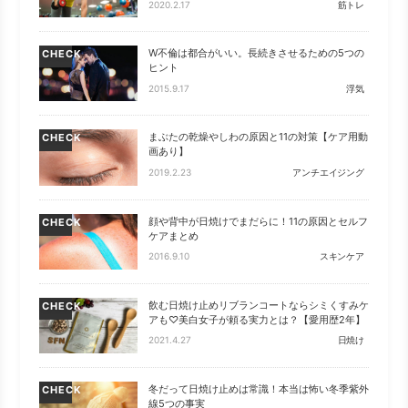
2020.2.17
筋トレ
W不倫は都合がいい。長続きさせるための5つの
CHECK
ヒント
2015.9.17
浮気
まぶたの乾燥やしわの原因と11の対策【ケア用動
CHECK
画あり】
2019.2.23
アンチエイジング
顔や背中が日焼けでまだらに！11の原因とセルフ
CHECK
ケアまとめ
2016.9.10
スキンケア
飲む日焼け止めリブランコートならシミくすみケ
CHECK
アも♡美白女子が頼る実力とは？【愛用歴2年】
2021.4.27
日焼け
冬だって日焼け止めは常識！本当は怖い冬季紫外
CHECK
線5つの事実