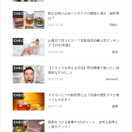
飲む日焼け止めヘリオケアの種類と成分・副作用
CHECK
は？
2021.12.29
日焼け
お風呂で洗うだけ！？市販脱毛石鹸人気ランキン
CHECK
グ【2021年版】
2019.12.22
脱毛
【イライラを抑える方法】明日職場で使いたい効
CHECK
果的な3つのこと
2017.12.24
remove2
マヌカハニーの副作用とは？妊婦や授乳ママが食
CHECK
べても大丈夫？
2017.11.20
健康
筋肉をつける食事4つのポイント。女性も効率よ
CHECK
く筋力アップ！