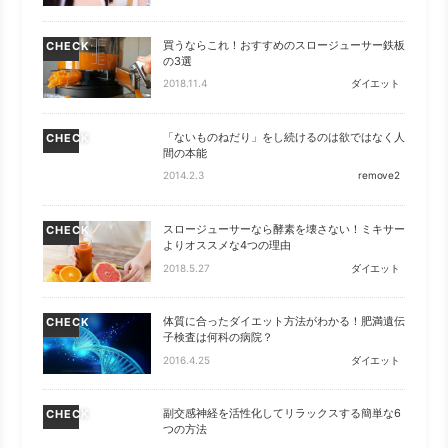
買うならこれ！おすすめのスロージューサー鉄板
CHECK
の3選
2018.11.4
ダイエット
「ないものねだり」をし続けるのは欲ではなく人
CHECK
間の本能
2014.2.3
remove2
スロージューサーなら酵素を壊さない！ミキサー
CHECK
よりオススメな4つの理由
2018.5.27
ダイエット
体質に合ったダイエット方法がわかる！肥満遺伝
CHECK
子検査は何科の病院？
2016.4.25
ダイエット
副交感神経を活性化してリラックスする簡単な6
CHECK
つの方法