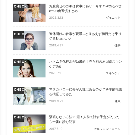
お腹痩せのカギは食事にあり！今すぐやめるべき
CHECK
8つの食習慣まとめ
2023.3.13
ダイエット
連休明けの仕事が憂鬱…とりあえず初日だけ乗り
CHECK
切る8つのコツ
2019.4.27
仕事
ハトムギ化粧水が効果的！赤ら顔の原因別スキン
CHECK
ケア3選
2020.7.1
スキンケア
マヌカハニーに発がん性はあるのか？科学的根拠
CHECK
を検証してみた
2019.9.21
健康
緊張しない方法29選！人前で話す予定が入った
CHECK
ら一番に読む記事
2017.5.19
セルフコントロール