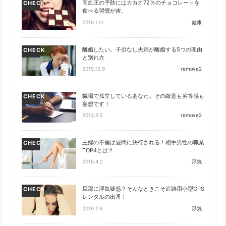
高血圧の予防にはカカオ72％のチョコレートを
CHECK
食べる習慣が吉。
2016.1.12
健康
離婚したい。子供なし夫婦が離婚する5つの理由
CHECK
と別れ方
2015.12.9
remove2
職場で孤立しているあなた。その敵意も劣等感も
CHECK
妄想です！
2013.9.5
remove2
主婦の不倫は昼間に決行される！相手男性の職業
CHECK
TOP4とは？
2016.4.2
浮気
旦那に浮気疑惑？そんなときこそ追跡用小型GPS
CHECK
レンタルの出番！
2019.2.6
浮気