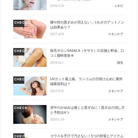
2016.2.15
ニキビ
膝や肘の黒ずみが消えない…うわさのアットノン
CHECK
は効果あり？
2017.4.14
スキンケア
脱毛サロンSASALA（ササラ）の店舗と料金。口
CHECK
コミ随時更新☆
2019.10.1
脱毛
UVカット最上級。ランコムの日焼け止めに紫外
CHECK
線吸収剤は？
2017.5.10
スキンケア
背中のかゆみは掻くと黒ずみに！黒ずみの消し方
CHECK
と予防法4つ
2020.1.25
スキンケア
マウスを手汗で汚さない！5つの対策とアイテム
CHECK