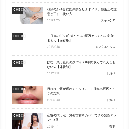
乾燥のかゆみに効果的なヒルドイド。使用上の注
CHECK
意と正しい使い方
2017.1.26
スキンケア
九月病の29の症状と2つの原因そして54の対策
CHECK
まとめ【保存版】
2018.9.10
メンタルヘルス
飲む日焼け止めの副作用？6年間飲んでなんとも
CHECK
ない♡【体験談】
2022.1.12
日焼け
日焼けで唇が腫れてイタイ……！腫れる原因と7
CHECK
つの対策
2016.8.31
日焼け
産後の抜け毛・薄毛前髪をカバーできる髪型アレ
CHECK
ンジ5選
2019.1.4
薄毛