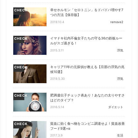
幸せホルモン「セロトニン」をドバドバ増やす7
CHECK
つの方法【保存版】
2019.10.4
remove2
イマドキ社内不倫女子たちの守る36の鉄板ルー
CHECK
ルがスゴ過ぎる！
2015.3.11
浮気
キャリア11年の元探偵が教える【旦那の浮気の兆
CHECK
候10選】
2019.5.30
浮気
肥満遺伝子チェック表あり！あなたの太りやすさ
CHECK
はどのタイプ？
2016.5.14
ダイエット
貧血に効く食べ物をコンビニ調達せよ！貧血改善
CHECK
フード9選+α
2017.3.9
生活