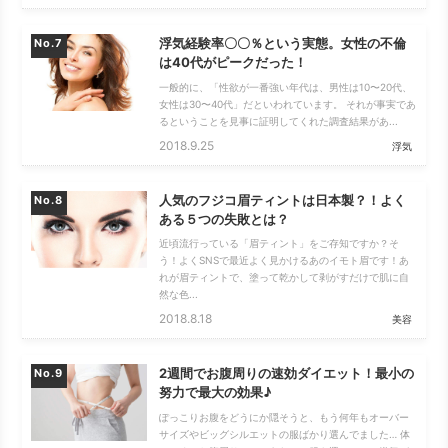
浮気経験率〇〇％という実態。女性の不倫
No.
は40代がピークだった！
一般的に、「性欲が一番強い年代は、男性は10〜20代、
女性は30〜40代」だといわれています。 それが事実であ
るということを見事に証明してくれた調査結果があ...
2018.9.25
浮気
人気のフジコ眉ティントは日本製？！よく
No.
ある５つの失敗とは？
近頃流行っている「眉ティント」をご存知ですか？そ
う！よくSNSで最近よく見かけるあのイモト眉です！あ
れが眉ティントで、塗って乾かして剥がすだけで肌に自
然な色...
2018.8.18
美容
2週間でお腹周りの速効ダイエット！最小の
No.
努力で最大の効果♪
ぽっこりお腹をどうにか隠そうと、もう何年もオーバー
サイズやビッグシルエットの服ばかり選んでました… 体