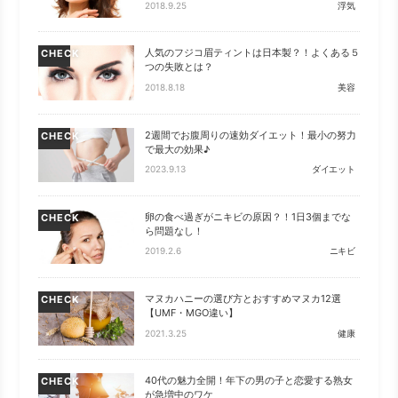
2018.9.25
浮気
人気のフジコ眉ティントは日本製？！よくある５
CHECK
つの失敗とは？
2018.8.18
美容
2週間でお腹周りの速効ダイエット！最小の努力
CHECK
で最大の効果♪
2023.9.13
ダイエット
卵の食べ過ぎがニキビの原因？！1日3個までな
CHECK
ら問題なし！
2019.2.6
ニキビ
マヌカハニーの選び方とおすすめマヌカ12選
CHECK
【UMF・MGO違い】
2021.3.25
健康
40代の魅力全開！年下の男の子と恋愛する熟女
CHECK
が急増中のワケ