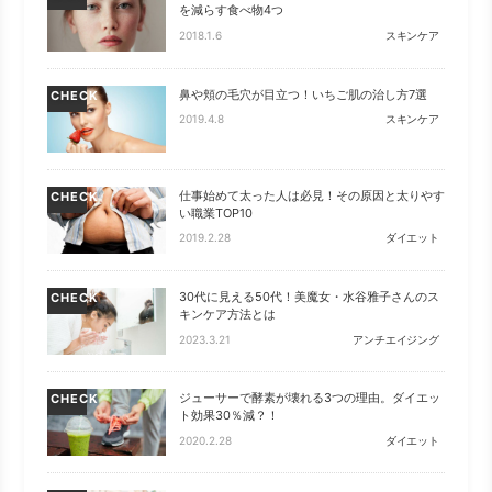
を減らす食べ物4つ
2018.1.6
スキンケア
鼻や頬の毛穴が目立つ！いちご肌の治し方7選
CHECK
2019.4.8
スキンケア
仕事始めて太った人は必見！その原因と太りやす
CHECK
い職業TOP10
2019.2.28
ダイエット
30代に見える50代！美魔女・水谷雅子さんのス
CHECK
キンケア方法とは
2023.3.21
アンチエイジング
ジューサーで酵素が壊れる3つの理由。ダイエッ
CHECK
ト効果30％減？！
2020.2.28
ダイエット