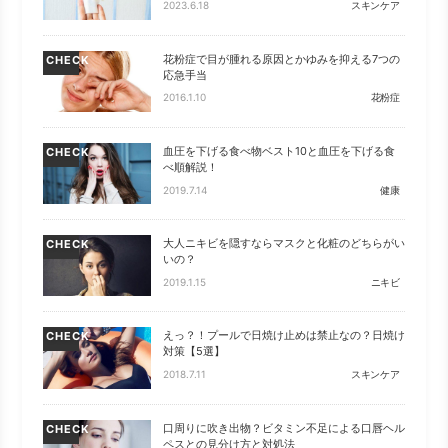
2023.6.18
スキンケア
花粉症で目が腫れる原因とかゆみを抑える7つの
CHECK
応急手当
2016.1.10
花粉症
血圧を下げる食べ物ベスト10と血圧を下げる食
CHECK
べ順解説！
2019.7.14
健康
大人ニキビを隠すならマスクと化粧のどちらがい
CHECK
いの？
2019.1.15
ニキビ
えっ？！プールで日焼け止めは禁止なの？日焼け
CHECK
対策【5選】
2018.7.11
スキンケア
口周りに吹き出物？ビタミン不足による口唇ヘル
CHECK
ペスとの見分け方と対処法