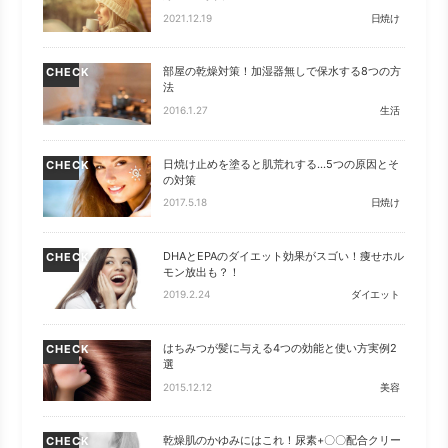
2021.12.19
日焼け
部屋の乾燥対策！加湿器無しで保水する8つの方
CHECK
法
2016.1.27
生活
日焼け止めを塗ると肌荒れする…5つの原因とそ
CHECK
の対策
2017.5.18
日焼け
DHAとEPAのダイエット効果がスゴい！痩せホル
CHECK
モン放出も？！
2019.2.24
ダイエット
はちみつが髪に与える4つの効能と使い方実例2
CHECK
選
2015.12.12
美容
乾燥肌のかゆみにはこれ！尿素+〇〇配合クリー
CHECK