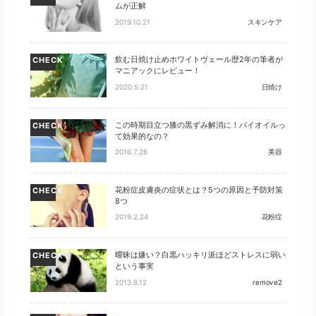
ムが正解
2019.10.21
スキンケア
飲む日焼け止めホワイトヴェール歴2年の筆者が
CHECK
マニアックにレビュー！
2020.5.21
日焼け
この時期目立つ膝の黒ずみ解消に！バイオイルっ
CHECK
て効果的なの？
2016.7.26
美容
花粉症皮膚炎の症状とは？5つの原因と予防対策
CHECK
8つ
2019.2.24
花粉症
曖昧は嫌い？白黒ハッキリ派ほどストレスに弱い
CHECK
という事実
2013.8.12
remove2