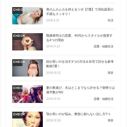
胃のムカムカを抑えるツボ【7選】で消化器系の
CHECK
不調もスッキリ！
2018.4.21
生活
既婚者同士の恋愛。40代からスタイルが急変す
CHECK
る4つの理由
2015.11.21
恋愛・結婚生活
顔が長いのを治す3つの方法＆自宅で試せる参考
CHECK
動画7選！
2019.10.22
美容
妻の夜遊び。夫はどこまでなら許せる？朝帰りは
CHECK
過半数がNG
2015.12.15
恋愛・結婚生活
顎が長いのが悩み。整形に頼らない治し方7つ
CHECK
2018.12.20
美容