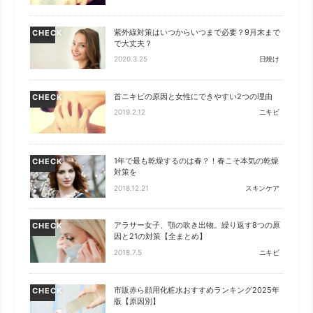
紫外線対策はいつからいつまで必要？9月末まで
CHECK
で大丈夫？
2020.3.25
日焼け
首ニキビの原因と女性にできやすい2つの理由
CHECK
2019.2.12
ニキビ
1年で最も乾燥するのは春？！春こそ本気の乾燥
CHECK
対策を
2018.12.21
スキンケア
アラサー女子、顎の吹き出物。繰り返す8つの原
CHECK
因と21の対策【全まとめ】
2018.7.5
ニキビ
市販赤ら顔用化粧水おすすめランキング2025年
CHECK
版【原因別】