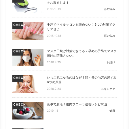
をお教えします
2015.10.19
汗の悩み
手汗でネイルサロンを諦めない！5つの対策でク
CHECK
リアせよ
2015.10.18
汗の悩み
マスク日焼け対策できてる？早めの予防でマスク
CHECK
焼けの跡残さない。
2020.4.25
日焼け
いちご肌になるのはなぜ？頬・鼻の毛穴の黒ずみ
CHECK
6つの原因
2020.2.24
スキンケア
食事で腸活！腸内フローラ改善レシピ10選
CHECK
2019.1.5
健康