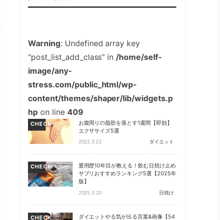
Warning
: Undefined array key
"post_list_add_class" in
/home/self-
image/any-
stress.com/public_html/wp-
content/themes/shaper/lib/widgets.p
hp
on line
409
お腹周りの脂肪を落とす1週間【即効】
CHECK
エクササイズ5選
2022.3.22
ダイエット
愛用歴10年目が教える！飲む日焼け止め
CHECK
サプリおすすめランキング5選【2025年
版】
2025.3.20
日焼け
ダイエットやる気が出る言葉&画像【54
CHECK