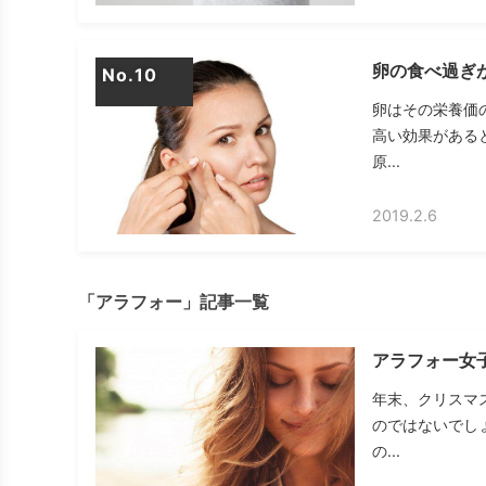
卵の食べ過ぎ
No.
卵はその栄養価
高い効果がある
原...
2019.2.6
「アラフォー」記事一覧
アラフォー女
年末、クリスマ
のではないでし
の...