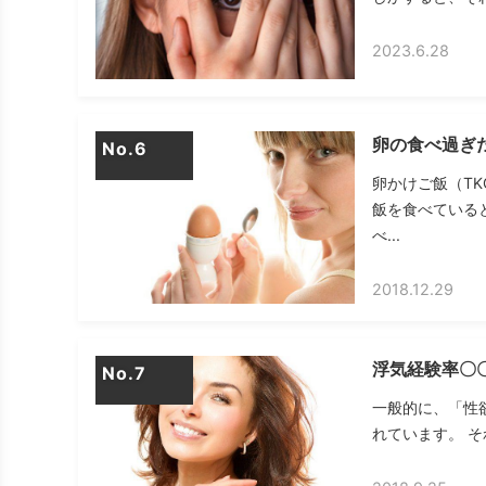
2023.6.28
卵の食べ過ぎ
No.
卵かけご飯（T
飯を食べている
べ...
2018.12.29
浮気経験率〇
No.
一般的に、「性欲
れています。 そ