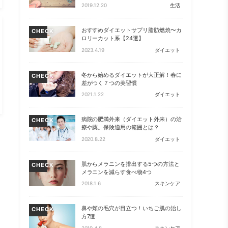
2019.12.20
生活
おすすめダイエットサプリ脂肪燃焼〜カ
CHECK
ロリーカット系【24選】
2023.4.19
ダイエット
冬から始めるダイエットが大正解！春に
CHECK
差がつく７つの美習慣
2021.1.22
ダイエット
病院の肥満外来（ダイエット外来）の治
CHECK
療や薬。保険適用の範囲とは？
2020.8.22
ダイエット
肌からメラニンを排出する5つの方法と
CHECK
メラニンを減らす食べ物4つ
2018.1.6
スキンケア
鼻や頬の毛穴が目立つ！いちご肌の治し
CHECK
方7選
2019.4.8
スキンケア