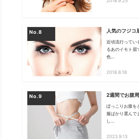
2018.9.25
人気のフジコ
No.
近頃流行ってい
るあのイモト眉
色...
2018.8.18
2週間でお腹
No.
ぽっこりお腹を
服ばかり選んで
し...
2023.9.13