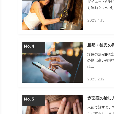
ダイエットが難
も運動？ いいえ
2023.4.15
旦那・彼氏の
No.
浮気の決定的な
の勘は高い確率
は...
2023.2.12
赤面症の治し
No.
人前で話すと、
しかすると、それ