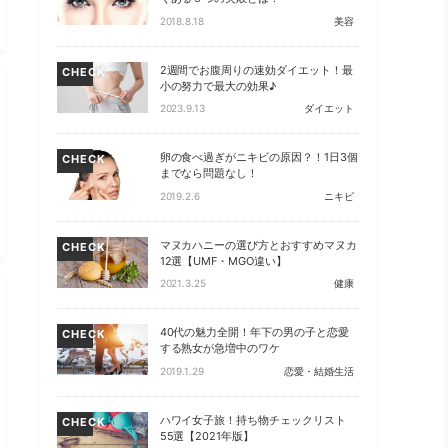
2018.8.18
美容
2週間でお腹周りの速効ダイエット！最
CHECK
小の努力で最大の効果♪
2023.9.13
ダイエット
卵の食べ過ぎがニキビの原因？！1日3個
CHECK
までなら問題なし！
2019.2.6
ニキビ
マヌカハニーの選び方とおすすめマヌカ
CHECK
12選【UMF・MGO違い】
2021.3.25
健康
40代の魅力全開！年下の男の子と恋愛
CHECK
する熟女が急増中のワケ
2019.1.29
恋愛・結婚生活
ハワイ女子旅！持ち物チェックリスト
CHECK
55選【2021年版】