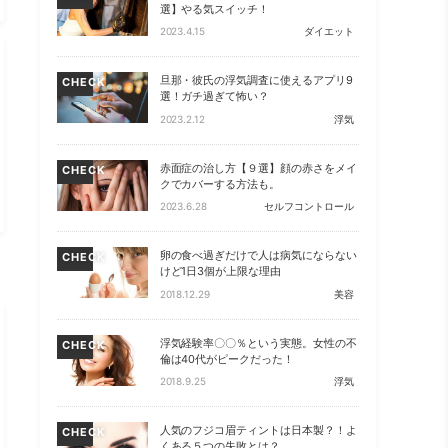
選】やる気スイッチ！
2023.4.15
ダイエット
旦那・彼氏の浮気調査に使えるアプリ9
CHECK
選！ガチ過ぎて怖い？
2023.2.12
浮気
赤面症の治し方【９選】顔の赤さをメイ
CHECK
クでカバーする方法も。
2023.6.28
セルフコントロール
卵の食べ過ぎだけで人は病気にならない
CHECK
けど1日3個が上限な理由
2018.12.29
美容
浮気経験率〇〇％という実態。女性の不
CHECK
倫は40代がピークだった！
2018.9.25
浮気
人気のフジコ眉ティントは日本製？！よ
CHECK
くある５つの失敗とは？