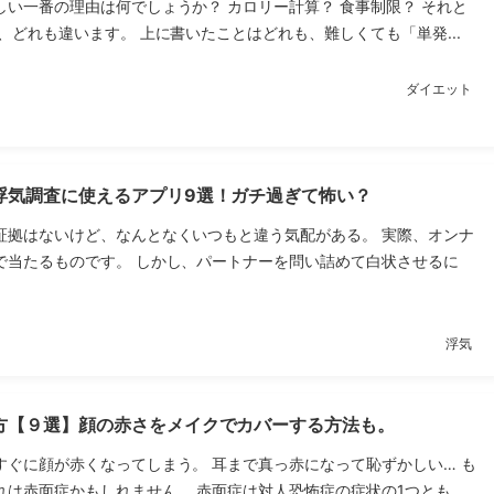
しい一番の理由は何でしょうか？ カロリー計算？ 食事制限？ それと
、どれも違います。 上に書いたことはどれも、難しくても「単発...
ダイエット
浮気調査に使えるアプリ9選！ガチ過ぎて怖い？
証拠はないけど、なんとなくいつもと違う気配がある。 実際、オンナ
で当たるものです。 しかし、パートナーを問い詰めて白状させるに
浮気
方【９選】顔の赤さをメイクでカバーする方法も。
すぐに顔が赤くなってしまう。 耳まで真っ赤になって恥ずかしい… も
は赤面症かもしれません。 赤面症は対人恐怖症の症状の1つとも...