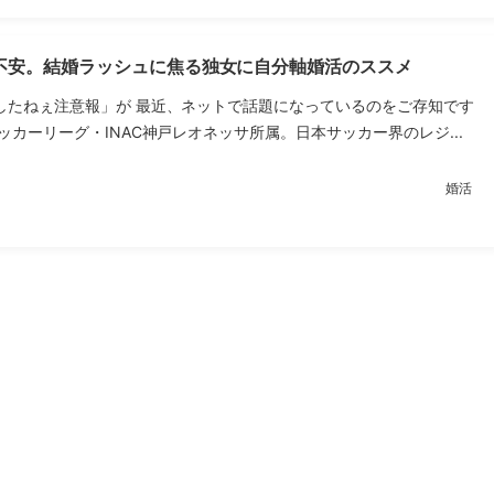
不安。結婚ラッシュに焦る独女に自分軸婚活のススメ
したねぇ注意報」が 最近、ネットで話題になっているのをご存知です
ッカーリーグ・INAC神戸レオネッサ所属。日本サッカー界のレジ...
婚活