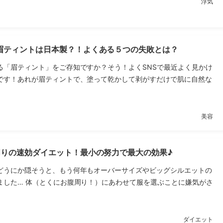
浮気
眉ティントは日本製？！よくある５つの失敗とは？
る「眉ティント」をご存知ですか？そう！よくSNSで最近よく見かけ
です！あれが眉ティントで、塗って乾かして剥がすだけで肌に自然な
美容
周りの速効ダイエット！最小の努力で最大の効果♪
どうにか隠そうと、もう何年もオーバーサイズやビッグシルエットの
ました… 体（とくにお腹周り！）にあわせて服を選ぶことに嫌気がさ
ダイエット