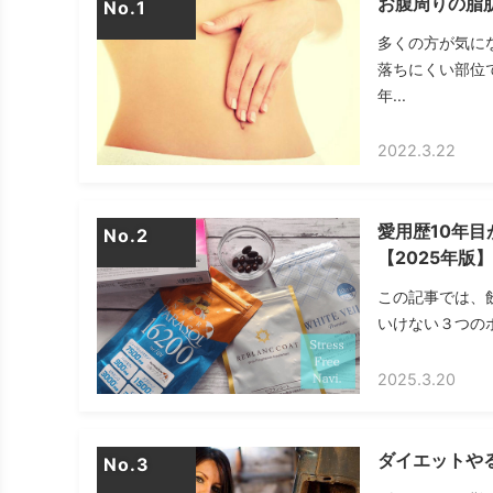
お腹周りの脂
No.
多くの方が気に
落ちにくい部位
年...
2022.3.22
愛用歴10年
No.
【2025年版】
この記事では、
いけない３つのポ
2025.3.20
ダイエットや
No.