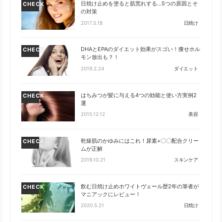
日焼け止めを塗ると肌荒れする…5つの原因とそ
CHECK
の対策
2017.5.18
日焼け
DHAとEPAのダイエット効果がスゴい！痩せホル
CHECK
モン放出も？！
2019.2.24
ダイエット
はちみつが髪に与える4つの効能と使い方実例2
CHECK
選
2015.12.12
美容
乾燥肌のかゆみにはこれ！尿素+〇〇配合クリー
CHECK
ムが正解
2019.10.21
スキンケア
飲む日焼け止めホワイトヴェール歴2年の筆者が
CHECK
マニアックにレビュー！
2020.5.21
日焼け