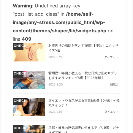
Warning
: Undefined array key
"post_list_add_class" in
/home/self-
image/any-stress.com/public_html/wp-
content/themes/shaper/lib/widgets.php
on
line
409
お腹周りの脂肪を落とす1週間【即効】エクササ
CHECK
イズ5選
2022.3.22
ダイエット
愛用歴10年目が教える！飲む日焼け止めサプリ
CHECK
おすすめランキング5選【2025年版】
2025.3.20
日焼け
ダイエットやる気が出る言葉&画像【54選】やる
CHECK
気スイッチ！
2023.4.15
ダイエット
旦那・彼氏の浮気調査に使えるアプリ9選！ガチ
CHECK
過ぎて怖い？