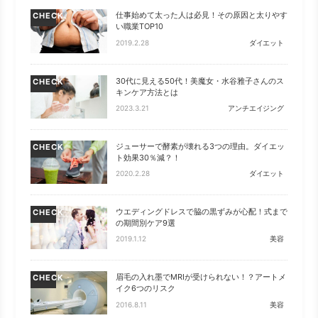
仕事始めて太った人は必見！その原因と太りやす
CHECK
い職業TOP10
2019.2.28
ダイエット
30代に見える50代！美魔女・水谷雅子さんのス
CHECK
キンケア方法とは
2023.3.21
アンチエイジング
ジューサーで酵素が壊れる3つの理由。ダイエッ
CHECK
ト効果30％減？！
2020.2.28
ダイエット
ウエディングドレスで脇の黒ずみが心配！式まで
CHECK
の期間別ケア9選
2019.1.12
美容
眉毛の入れ墨でMRIが受けられない！？アートメ
CHECK
イク6つのリスク
2016.8.11
美容