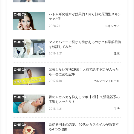
ハトムギ化粧水が効果的！赤ら顔の原因別スキン
CHECK
ケア3選
2020.7.1
スキンケア
マヌカハニーに発がん性はあるのか？科学的根拠
CHECK
を検証してみた
2019.9.21
健康
緊張しない方法29選！人前で話す予定が入った
CHECK
ら一番に読む記事
2017.5.19
セルフコントロール
胃のムカムカを抑えるツボ【7選】で消化器系の
CHECK
不調もスッキリ！
2018.4.21
生活
既婚者同士の恋愛。40代からスタイルが急変す
CHECK
る4つの理由