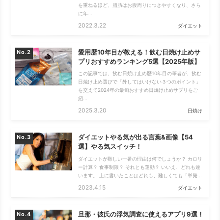
を重ねるほど、脂肪はお腹周りにつきやすくなり、さら
に年...
2022.3.22
ダイエット
愛用歴10年目が教える！飲む日焼け止めサ
No.
プリおすすめランキング5選【2025年版】
この記事では、飲む日焼け止め歴10年目の筆者が、飲む
日焼け止め選びで「外してはいけない３つのポイント」
を交えて2024年の最旬おすすめ日焼け止めサプリをご
紹...
2025.3.20
日焼け
ダイエットやる気が出る言葉&画像【54
No.
選】やる気スイッチ！
ダイエットが難しい一番の理由は何でしょうか？ カロリ
ー計算？ 食事制限？ それとも運動？ いいえ、どれも違
います。 上に書いたことはどれも、難しくても「単発...
2023.4.15
ダイエット
旦那・彼氏の浮気調査に使えるアプリ9選！
No.