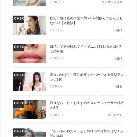
2018.9.10
メンタルヘルス
飲む日焼け止めの副作用？6年間飲んでなんとも
CHECK
ない♡【体験談】
2022.1.12
日焼け
日焼けで唇が腫れてイタイ……！腫れる原因と7
CHECK
つの対策
2016.8.31
日焼け
産後の抜け毛・薄毛前髪をカバーできる髪型アレ
CHECK
ンジ5選
2019.1.4
薄毛
買うならこれ！おすすめのスロージューサー鉄板
CHECK
の3選
2018.11.4
ダイエット
「ないものねだり」をし続けるのは欲ではなく人
CHECK
間の本能