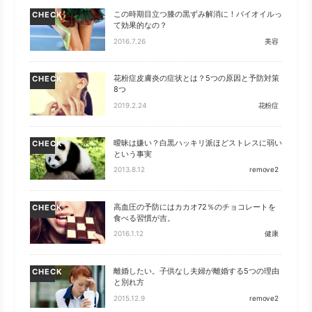
この時期目立つ膝の黒ずみ解消に！バイオイルっ
CHECK
て効果的なの？
2016.7.26
美容
花粉症皮膚炎の症状とは？5つの原因と予防対策
CHECK
8つ
2019.2.24
花粉症
曖昧は嫌い？白黒ハッキリ派ほどストレスに弱い
CHECK
という事実
2013.8.12
remove2
高血圧の予防にはカカオ72％のチョコレートを
CHECK
食べる習慣が吉。
2016.1.12
健康
離婚したい。子供なし夫婦が離婚する5つの理由
CHECK
と別れ方
2015.12.9
remove2