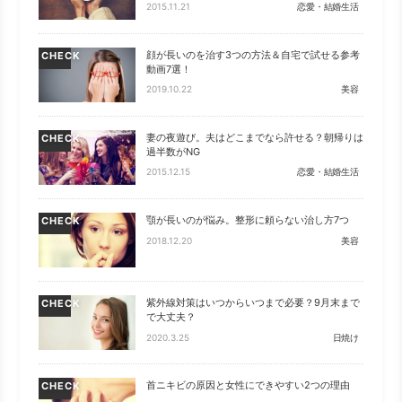
2015.11.21
恋愛・結婚生活
顔が長いのを治す3つの方法＆自宅で試せる参考
CHECK
動画7選！
2019.10.22
美容
妻の夜遊び。夫はどこまでなら許せる？朝帰りは
CHECK
過半数がNG
2015.12.15
恋愛・結婚生活
顎が長いのが悩み。整形に頼らない治し方7つ
CHECK
2018.12.20
美容
紫外線対策はいつからいつまで必要？9月末まで
CHECK
で大丈夫？
2020.3.25
日焼け
首ニキビの原因と女性にできやすい2つの理由
CHECK