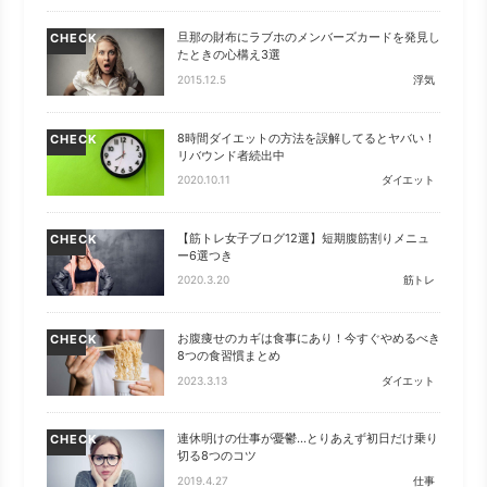
旦那の財布にラブホのメンバーズカードを発見し
CHECK
たときの心構え3選
2015.12.5
浮気
8時間ダイエットの方法を誤解してるとヤバい！
CHECK
リバウンド者続出中
2020.10.11
ダイエット
【筋トレ女子ブログ12選】短期腹筋割りメニュ
CHECK
ー6選つき
2020.3.20
筋トレ
お腹痩せのカギは食事にあり！今すぐやめるべき
CHECK
8つの食習慣まとめ
2023.3.13
ダイエット
連休明けの仕事が憂鬱…とりあえず初日だけ乗り
CHECK
切る8つのコツ
2019.4.27
仕事