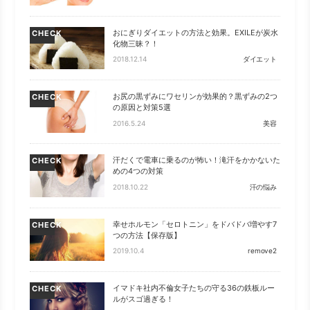
おにぎりダイエットの方法と効果。EXILEが炭水
CHECK
化物三昧？！
2018.12.14
ダイエット
お尻の黒ずみにワセリンが効果的？黒ずみの2つ
CHECK
の原因と対策5選
2016.5.24
美容
汗だくで電車に乗るのが怖い！滝汗をかかないた
CHECK
めの4つの対策
2018.10.22
汗の悩み
幸せホルモン「セロトニン」をドバドバ増やす7
CHECK
つの方法【保存版】
2019.10.4
remove2
イマドキ社内不倫女子たちの守る36の鉄板ルー
CHECK
ルがスゴ過ぎる！