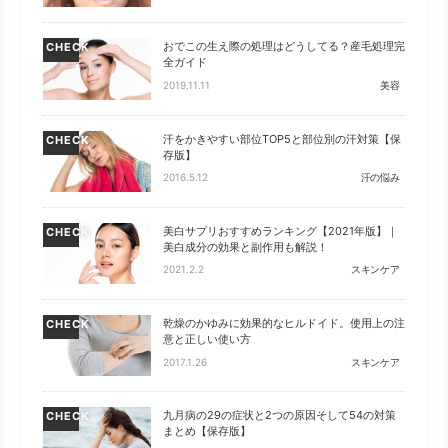
おでこの生え際の処理はどうしてる？産毛処理完
CHECK
全ガイド
2019.11.11
美容
汗をかきやすい部位TOP5と部位別の汗対策【保
CHECK
存版】
2016.5.12
汗の悩み
美白サプリおすすめランキング【2021年版】｜
CHECK
美白成分の効果と副作用も解説！
2021.2.2
スキンケア
乾燥のかゆみに効果的なヒルドイド。使用上の注
CHECK
意と正しい使い方
2017.1.26
スキンケア
九月病の29の症状と2つの原因そして54の対策
CHECK
まとめ【保存版】