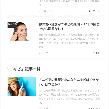
（とくにお腹周り！）にあわせて服を選ぶことに嫌気が
さし...
2023.9.13
ダイエット
卵の食べ過ぎがニキビの原因？！1日3個ま
No.
でなら問題なし！
卵はその栄養価の高さから「完全栄養食」といわれ、健
康にもアンチエイジングにも高い効果があるとされてい
ます。 その一方で、食べ過ぎると美肌の大敵「ニキビ」
の原...
2019.2.6
ニキビ
「ニキビ」記事一覧
「ニベアの日焼け止めならニキビはできな
い」は本当か？
これからの季節、日焼けがとても気になりますよね。 か
といって、日焼け止めのせいでニキビができたり悪化し
たりすると治りにくく、お肌の悩みはつきません。 日焼
け...
2016.5.13
スキンケア