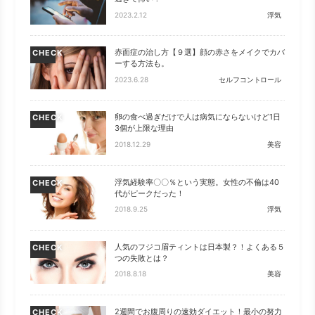
2023.2.12
浮気
赤面症の治し方【９選】顔の赤さをメイクでカバ
CHECK
ーする方法も。
2023.6.28
セルフコントロール
卵の食べ過ぎだけで人は病気にならないけど1日
CHECK
3個が上限な理由
2018.12.29
美容
浮気経験率〇〇％という実態。女性の不倫は40
CHECK
代がピークだった！
2018.9.25
浮気
人気のフジコ眉ティントは日本製？！よくある５
CHECK
つの失敗とは？
2018.8.18
美容
2週間でお腹周りの速効ダイエット！最小の努力
CHECK