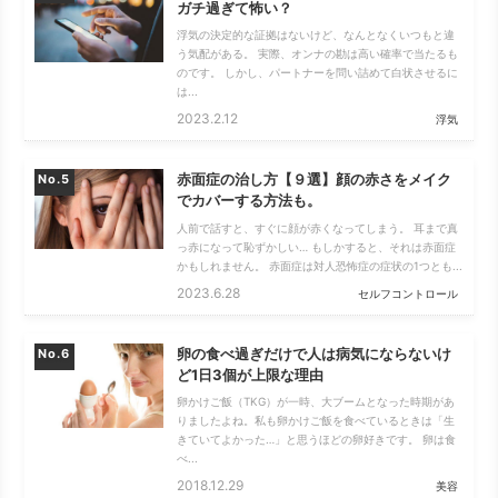
ガチ過ぎて怖い？
浮気の決定的な証拠はないけど、なんとなくいつもと違
う気配がある。 実際、オンナの勘は高い確率で当たるも
のです。 しかし、パートナーを問い詰めて白状させるに
は...
2023.2.12
浮気
赤面症の治し方【９選】顔の赤さをメイク
No.
でカバーする方法も。
人前で話すと、すぐに顔が赤くなってしまう。 耳まで真
っ赤になって恥ずかしい… もしかすると、それは赤面症
かもしれません。 赤面症は対人恐怖症の症状の1つとも...
2023.6.28
セルフコントロール
卵の食べ過ぎだけで人は病気にならないけ
No.
ど1日3個が上限な理由
卵かけご飯（TKG）が一時、大ブームとなった時期があ
りましたよね。私も卵かけご飯を食べているときは「生
きていてよかった…」と思うほどの卵好きです。 卵は食
べ...
2018.12.29
美容