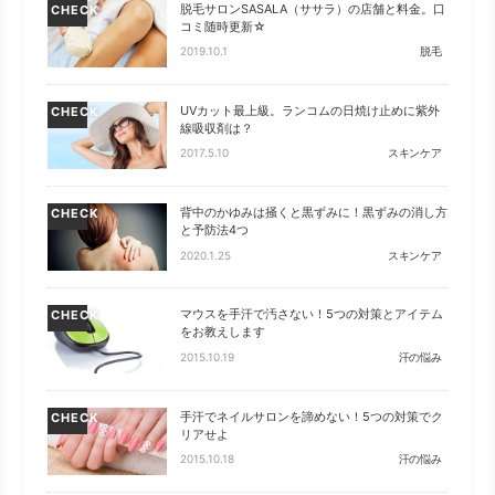
脱毛サロンSASALA（ササラ）の店舗と料金。口
CHECK
コミ随時更新☆
2019.10.1
脱毛
UVカット最上級。ランコムの日焼け止めに紫外
CHECK
線吸収剤は？
2017.5.10
スキンケア
背中のかゆみは掻くと黒ずみに！黒ずみの消し方
CHECK
と予防法4つ
2020.1.25
スキンケア
マウスを手汗で汚さない！5つの対策とアイテム
CHECK
をお教えします
2015.10.19
汗の悩み
手汗でネイルサロンを諦めない！5つの対策でク
CHECK
リアせよ
2015.10.18
汗の悩み