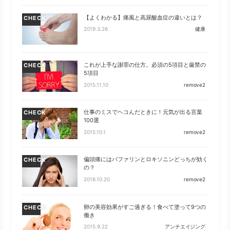
【よくわかる】痛風と高尿酸血症の違いとは？
CHECK
2019.3.26
健康
これが上手な謝罪の仕方。必須の5項目と厳禁の
CHECK
5項目
2015.11.10
remove2
仕事のミスでヘコんだときに！元気が出る言葉
CHECK
100選
2015.10.1
remove2
偏頭痛にはバファリンとロキソニンどっちが効く
CHECK
の？
2018.10.20
remove2
卵の美容効果がすご過ぎる！食べて塗って9つの
CHECK
働き
2015.9.22
アンチエイジング