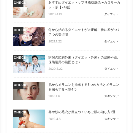
おすすめダイエットサプリ脂肪燃焼〜カロリーカ
CHECK
ット系【24選】
2023.4.19
ダイエット
冬から始めるダイエットが大正解！春に差がつく
CHECK
７つの美習慣
2021.1.22
ダイエット
病院の肥満外来（ダイエット外来）の治療や薬。
CHECK
保険適用の範囲とは？
2020.8.22
ダイエット
肌からメラニンを排出する5つの方法とメラニン
CHECK
を減らす食べ物4つ
2018.1.6
スキンケア
鼻や頬の毛穴が目立つ！いちご肌の治し方7選
CHECK
2019.4.8
スキンケア