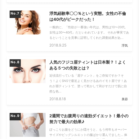
浮気経験率〇〇％という実態。女性の不倫
No.
は40代がピークだった！
一般的に、「性欲が一番強い年代は、男性は10〜20代、
女性は30〜40代」だといわれています。 それが事実であ
るということを見事に証明してくれた調査結果があ...
2018.9.25
浮気
人気のフジコ眉ティントは日本製？！よく
No.
ある５つの失敗とは？
近頃流行っている「眉ティント」をご存知ですか？そ
う！よくSNSで最近よく見かけるあのイモト眉です！あ
れが眉ティントで、塗って乾かして剥がすだけで肌に自
然な色...
2018.8.18
美容
2週間でお腹周りの速効ダイエット！最小の
No.
努力で最大の効果♪
ぽっこりお腹をどうにか隠そうと、もう何年もオーバー
サイズやビッグシルエットの服ばかり選んでました… 体