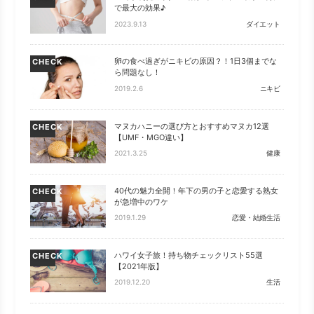
で最大の効果♪
2023.9.13
ダイエット
卵の食べ過ぎがニキビの原因？！1日3個までな
CHECK
ら問題なし！
2019.2.6
ニキビ
マヌカハニーの選び方とおすすめマヌカ12選
CHECK
【UMF・MGO違い】
2021.3.25
健康
40代の魅力全開！年下の男の子と恋愛する熟女
CHECK
が急増中のワケ
2019.1.29
恋愛・結婚生活
ハワイ女子旅！持ち物チェックリスト55選
CHECK
【2021年版】
2019.12.20
生活