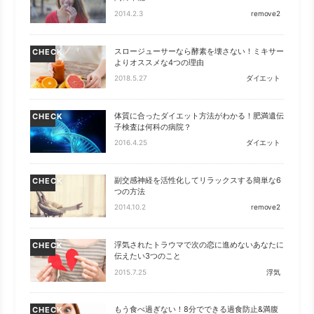
2014.2.3
remove2
スロージューサーなら酵素を壊さない！ミキサー
CHECK
よりオススメな4つの理由
2018.5.27
ダイエット
体質に合ったダイエット方法がわかる！肥満遺伝
CHECK
子検査は何科の病院？
2016.4.25
ダイエット
副交感神経を活性化してリラックスする簡単な6
CHECK
つの方法
2014.10.2
remove2
浮気されたトラウマで次の恋に進めないあなたに
CHECK
伝えたい3つのこと
2015.7.25
浮気
もう食べ過ぎない！8分でできる過食防止&満腹
CHECK