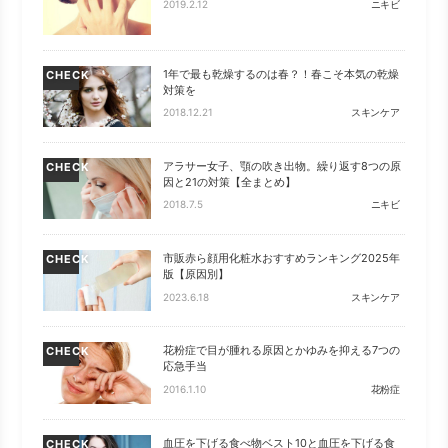
2019.2.12
ニキビ
1年で最も乾燥するのは春？！春こそ本気の乾燥
CHECK
対策を
2018.12.21
スキンケア
アラサー女子、顎の吹き出物。繰り返す8つの原
CHECK
因と21の対策【全まとめ】
2018.7.5
ニキビ
市販赤ら顔用化粧水おすすめランキング2025年
CHECK
版【原因別】
2023.6.18
スキンケア
花粉症で目が腫れる原因とかゆみを抑える7つの
CHECK
応急手当
2016.1.10
花粉症
血圧を下げる食べ物ベスト10と血圧を下げる食
CHECK