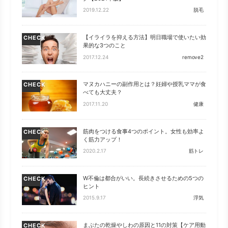
2019.12.22
脱毛
【イライラを抑える方法】明日職場で使いたい効
CHECK
果的な3つのこと
2017.12.24
remove2
マヌカハニーの副作用とは？妊婦や授乳ママが食
CHECK
べても大丈夫？
2017.11.20
健康
筋肉をつける食事4つのポイント。女性も効率よ
CHECK
く筋力アップ！
2020.2.17
筋トレ
W不倫は都合がいい。長続きさせるための5つの
CHECK
ヒント
2015.9.17
浮気
まぶたの乾燥やしわの原因と11の対策【ケア用動
CHECK