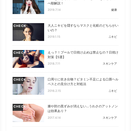
べ順解説！
2019.7.14
健康
大人ニキビを隠すならマスクと化粧のどちらがい
CHECK
いの？
2019.1.15
ニキビ
えっ？！プールで日焼け止めは禁止なの？日焼け
CHECK
対策【5選】
2018.7.11
スキンケア
口周りに吹き出物？ビタミン不足による口唇ヘル
CHECK
ペスとの見分け方と対処法
2016.2.15
ニキビ
膝や肘の黒ずみが消えない…うわさのアットノン
CHECK
は効果あり？
2017.4.14
スキンケア