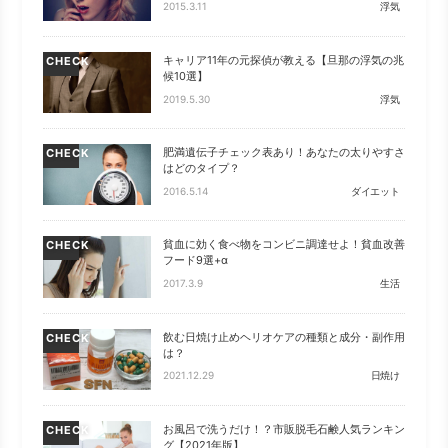
2015.3.11
浮気
キャリア11年の元探偵が教える【旦那の浮気の兆
CHECK
候10選】
2019.5.30
浮気
肥満遺伝子チェック表あり！あなたの太りやすさ
CHECK
はどのタイプ？
2016.5.14
ダイエット
貧血に効く食べ物をコンビニ調達せよ！貧血改善
CHECK
フード9選+α
2017.3.9
生活
飲む日焼け止めヘリオケアの種類と成分・副作用
CHECK
は？
2021.12.29
日焼け
お風呂で洗うだけ！？市販脱毛石鹸人気ランキン
CHECK
グ【2021年版】