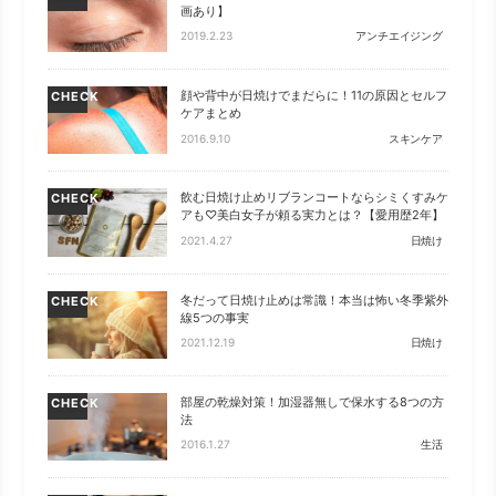
画あり】
2019.2.23
アンチエイジング
顔や背中が日焼けでまだらに！11の原因とセルフ
CHECK
ケアまとめ
2016.9.10
スキンケア
飲む日焼け止めリブランコートならシミくすみケ
CHECK
アも♡美白女子が頼る実力とは？【愛用歴2年】
2021.4.27
日焼け
冬だって日焼け止めは常識！本当は怖い冬季紫外
CHECK
線5つの事実
2021.12.19
日焼け
部屋の乾燥対策！加湿器無しで保水する8つの方
CHECK
法
2016.1.27
生活