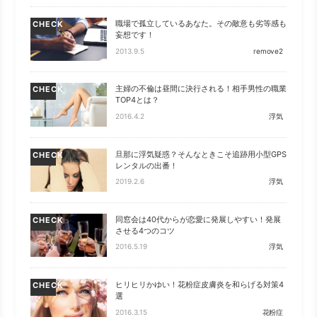
職場で孤立しているあなた。その敵意も劣等感も
CHECK
妄想です！
2013.9.5
remove2
主婦の不倫は昼間に決行される！相手男性の職業
CHECK
TOP4とは？
2016.4.2
浮気
旦那に浮気疑惑？そんなときこそ追跡用小型GPS
CHECK
レンタルの出番！
2019.2.6
浮気
同窓会は40代からが恋愛に発展しやすい！発展
CHECK
させる4つのコツ
2016.5.19
浮気
ヒリヒリかゆい！花粉症皮膚炎を和らげる対策4
CHECK
選
2016.3.15
花粉症