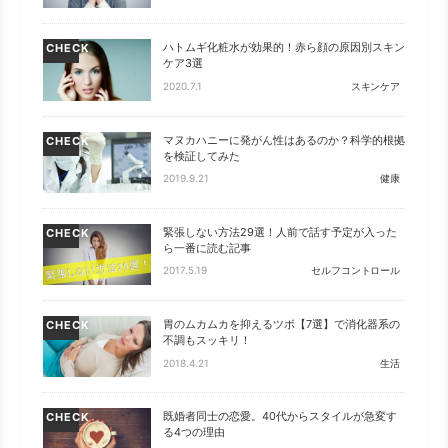
ハトムギ化粧水が効果的！赤ら顔の原因別スキン
CHECK
ケア3選
2020.7.1
スキンケア
マヌカハニーに発がん性はあるのか？科学的根拠
CHECK
を検証してみた
2019.9.21
健康
緊張しない方法29選！人前で話す予定が入った
CHECK
ら一番に読む記事
2017.5.19
セルフコントロール
胃のムカムカを抑えるツボ【7選】で消化器系の
CHECK
不調もスッキリ！
2018.4.21
生活
既婚者同士の恋愛。40代からスタイルが急変す
CHECK
る4つの理由