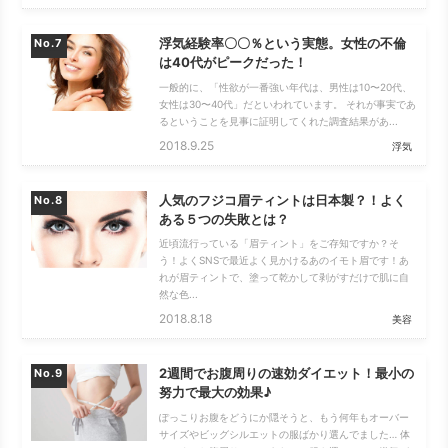
浮気経験率〇〇％という実態。女性の不倫
No.
は40代がピークだった！
一般的に、「性欲が一番強い年代は、男性は10〜20代、
女性は30〜40代」だといわれています。 それが事実であ
るということを見事に証明してくれた調査結果があ...
2018.9.25
浮気
人気のフジコ眉ティントは日本製？！よく
No.
ある５つの失敗とは？
近頃流行っている「眉ティント」をご存知ですか？そ
う！よくSNSで最近よく見かけるあのイモト眉です！あ
れが眉ティントで、塗って乾かして剥がすだけで肌に自
然な色...
2018.8.18
美容
2週間でお腹周りの速効ダイエット！最小の
No.
努力で最大の効果♪
ぽっこりお腹をどうにか隠そうと、もう何年もオーバー
サイズやビッグシルエットの服ばかり選んでました… 体