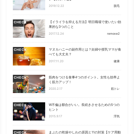
2019.12.22
脱毛
【イライラを抑える方法】明日職場で使いたい効
CHECK
果的な3つのこと
2017.12.24
remove2
マヌカハニーの副作用とは？妊婦や授乳ママが食
CHECK
べても大丈夫？
2017.11.20
健康
筋肉をつける食事4つのポイント。女性も効率よ
CHECK
く筋力アップ！
2020.2.17
筋トレ
W不倫は都合がいい。長続きさせるための5つの
CHECK
ヒント
2015.9.17
浮気
まぶたの乾燥やしわの原因と11の対策【ケア用動
CHECK