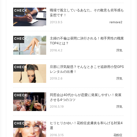
職場で孤立しているあなた。その敵意も劣等感も
CHECK
妄想です！
2013.9.5
remove2
主婦の不倫は昼間に決行される！相手男性の職業
CHECK
TOP4とは？
2016.4.2
浮気
旦那に浮気疑惑？そんなときこそ追跡用小型GPS
CHECK
レンタルの出番！
2019.2.6
浮気
同窓会は40代からが恋愛に発展しやすい！発展
CHECK
させる4つのコツ
2016.5.19
浮気
ヒリヒリかゆい！花粉症皮膚炎を和らげる対策4
CHECK
選
2016.3.15
花粉症