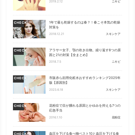
2019.2.12
ニキビ
1年で最も乾燥するのは春？！春こそ本気の乾燥
CHECK
対策を
2018.12.21
スキンケア
アラサー女子、顎の吹き出物。繰り返す8つの原
CHECK
因と21の対策【全まとめ】
2018.7.5
ニキビ
市販赤ら顔用化粧水おすすめランキング2025年
CHECK
版【原因別】
2023.6.18
スキンケア
花粉症で目が腫れる原因とかゆみを抑える7つの
CHECK
応急手当
2016.1.10
花粉症
血圧を下げる食べ物ベスト10と血圧を下げる食
CHECK