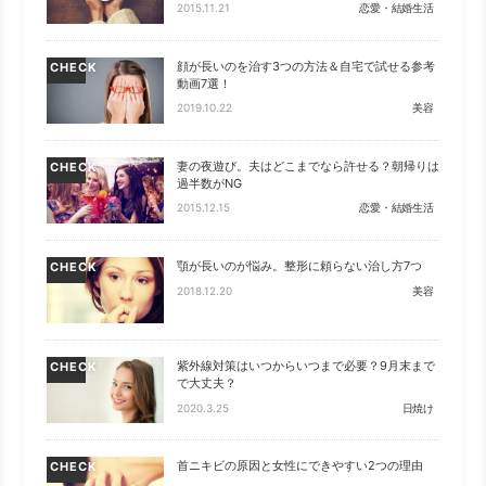
2015.11.21
恋愛・結婚生活
顔が長いのを治す3つの方法＆自宅で試せる参考
CHECK
動画7選！
2019.10.22
美容
妻の夜遊び。夫はどこまでなら許せる？朝帰りは
CHECK
過半数がNG
2015.12.15
恋愛・結婚生活
顎が長いのが悩み。整形に頼らない治し方7つ
CHECK
2018.12.20
美容
紫外線対策はいつからいつまで必要？9月末まで
CHECK
で大丈夫？
2020.3.25
日焼け
首ニキビの原因と女性にできやすい2つの理由
CHECK