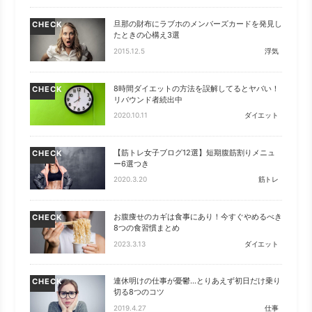
旦那の財布にラブホのメンバーズカードを発見し
CHECK
たときの心構え3選
2015.12.5
浮気
8時間ダイエットの方法を誤解してるとヤバい！
CHECK
リバウンド者続出中
2020.10.11
ダイエット
【筋トレ女子ブログ12選】短期腹筋割りメニュ
CHECK
ー6選つき
2020.3.20
筋トレ
お腹痩せのカギは食事にあり！今すぐやめるべき
CHECK
8つの食習慣まとめ
2023.3.13
ダイエット
連休明けの仕事が憂鬱…とりあえず初日だけ乗り
CHECK
切る8つのコツ
2019.4.27
仕事