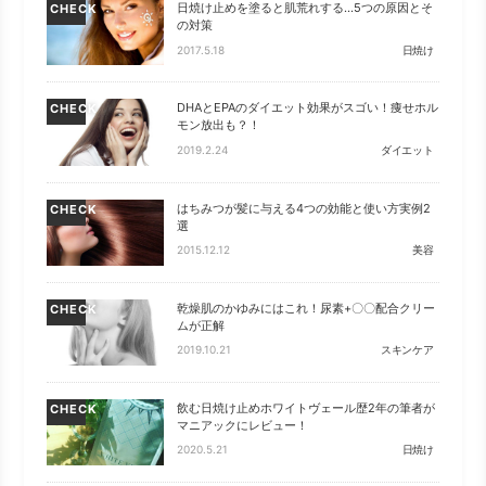
日焼け止めを塗ると肌荒れする…5つの原因とそ
CHECK
の対策
2017.5.18
日焼け
DHAとEPAのダイエット効果がスゴい！痩せホル
CHECK
モン放出も？！
2019.2.24
ダイエット
はちみつが髪に与える4つの効能と使い方実例2
CHECK
選
2015.12.12
美容
乾燥肌のかゆみにはこれ！尿素+〇〇配合クリー
CHECK
ムが正解
2019.10.21
スキンケア
飲む日焼け止めホワイトヴェール歴2年の筆者が
CHECK
マニアックにレビュー！
2020.5.21
日焼け