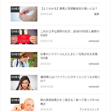
【よくわかる】痛風と高尿酸血症の違いとは？
CHECK
2019.3.26
健康
これが上手な謝罪の仕方。必須の5項目と厳禁の
CHECK
5項目
2015.11.10
remove2
仕事のミスでヘコんだときに！元気が出る言葉
CHECK
100選
2015.10.1
remove2
偏頭痛にはバファリンとロキソニンどっちが効く
CHECK
の？
2018.10.20
remove2
卵の美容効果がすご過ぎる！食べて塗って9つの
CHECK
働き
2015.9.22
アンチエイジング