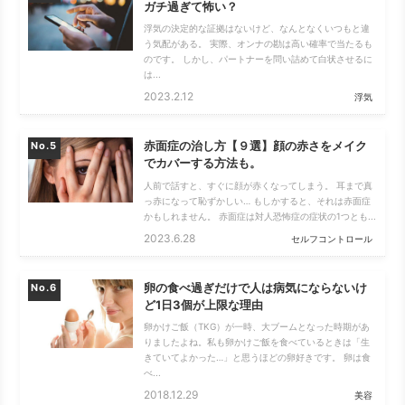
ガチ過ぎて怖い？
浮気の決定的な証拠はないけど、なんとなくいつもと違
う気配がある。 実際、オンナの勘は高い確率で当たるも
のです。 しかし、パートナーを問い詰めて白状させるに
は...
2023.2.12
浮気
赤面症の治し方【９選】顔の赤さをメイク
No.
でカバーする方法も。
人前で話すと、すぐに顔が赤くなってしまう。 耳まで真
っ赤になって恥ずかしい… もしかすると、それは赤面症
かもしれません。 赤面症は対人恐怖症の症状の1つとも...
2023.6.28
セルフコントロール
卵の食べ過ぎだけで人は病気にならないけ
No.
ど1日3個が上限な理由
卵かけご飯（TKG）が一時、大ブームとなった時期があ
りましたよね。私も卵かけご飯を食べているときは「生
きていてよかった…」と思うほどの卵好きです。 卵は食
べ...
2018.12.29
美容