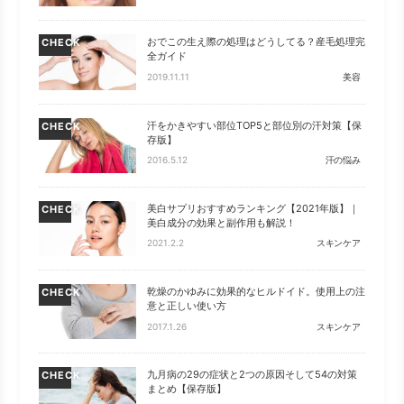
おでこの生え際の処理はどうしてる？産毛処理完
CHECK
全ガイド
2019.11.11
美容
汗をかきやすい部位TOP5と部位別の汗対策【保
CHECK
存版】
2016.5.12
汗の悩み
美白サプリおすすめランキング【2021年版】｜
CHECK
美白成分の効果と副作用も解説！
2021.2.2
スキンケア
乾燥のかゆみに効果的なヒルドイド。使用上の注
CHECK
意と正しい使い方
2017.1.26
スキンケア
九月病の29の症状と2つの原因そして54の対策
CHECK
まとめ【保存版】