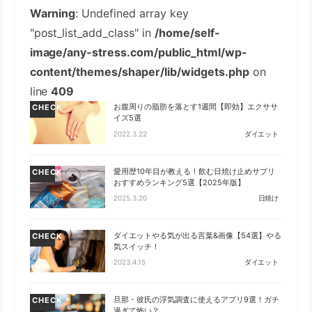
Warning
: Undefined array key
"post_list_add_class" in
/home/self-
image/any-stress.com/public_html/wp-
content/themes/shaper/lib/widgets.php
on
line
409
お腹周りの脂肪を落とす1週間【即効】エクササ
CHECK
イズ5選
2022.3.22
ダイエット
愛用歴10年目が教える！飲む日焼け止めサプリ
CHECK
おすすめランキング5選【2025年版】
2025.3.20
日焼け
ダイエットやる気が出る言葉&画像【54選】やる
CHECK
気スイッチ！
2023.4.15
ダイエット
旦那・彼氏の浮気調査に使えるアプリ9選！ガチ
CHECK
過ぎて怖い？