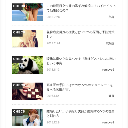
この時期目立つ膝の黒ずみ解消に！バイオイルっ
CHECK
て効果的なの？
2016.7.26
美容
花粉症皮膚炎の症状とは？5つの原因と予防対策
CHECK
8つ
2019.2.24
花粉症
曖昧は嫌い？白黒ハッキリ派ほどストレスに弱い
CHECK
という事実
2013.8.12
remove2
高血圧の予防にはカカオ72％のチョコレートを
CHECK
食べる習慣が吉。
2016.1.12
健康
離婚したい。子供なし夫婦が離婚する5つの理由
CHECK
と別れ方
2015.12.9
remove2