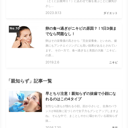
（とくにお腹周り！）にあわせて服を選ぶことに嫌気が
さし...
2023.9.13
ダイエット
卵の食べ過ぎがニキビの原因？！1日3個ま
No.
でなら問題なし！
卵はその栄養価の高さから「完全栄養食」といわれ、健
康にもアンチエイジングにも高い効果があるとされてい
ます。 その一方で、食べ過ぎると美肌の大敵「ニキビ」
の原...
2019.2.6
ニキビ
「親知らず」記事一覧
早とちり注意！親知らずの抜歯で小顔にな
れるのはこの4タイプ
女性なら誰もが憧れる小顔。顔が小さいと、全身のバラ
ンスが8頭身に近づくので女子力もグンとアップしますよ
ね。 そんな中で、まことしやかに囁かれている親知らず
抜...
2016.7.20
美容