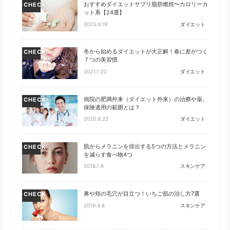
おすすめダイエットサプリ脂肪燃焼〜カロリーカ
CHECK
ット系【24選】
2023.4.19
ダイエット
冬から始めるダイエットが大正解！春に差がつく
CHECK
７つの美習慣
2021.1.22
ダイエット
病院の肥満外来（ダイエット外来）の治療や薬。
CHECK
保険適用の範囲とは？
2020.8.22
ダイエット
肌からメラニンを排出する5つの方法とメラニン
CHECK
を減らす食べ物4つ
2018.1.6
スキンケア
鼻や頬の毛穴が目立つ！いちご肌の治し方7選
CHECK
2019.4.8
スキンケア