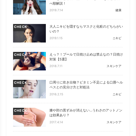
べ順解説！
2019.7.14
健康
大人ニキビを隠すならマスクと化粧のどちらがい
CHECK
いの？
2019.1.15
ニキビ
えっ？！プールで日焼け止めは禁止なの？日焼け
CHECK
対策【5選】
2018.7.11
スキンケア
口周りに吹き出物？ビタミン不足による口唇ヘル
CHECK
ペスとの見分け方と対処法
2016.2.15
ニキビ
膝や肘の黒ずみが消えない…うわさのアットノン
CHECK
は効果あり？
2017.4.14
スキンケア