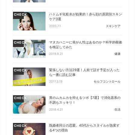
ハトムギ化粧水が効果的！赤ら顔の原因別スキン
CHECK
ケア3選
2020.7.1
スキンケア
マヌカハニーに発がん性はあるのか？科学的根拠
CHECK
を検証してみた
2019.9.21
健康
緊張しない方法29選！人前で話す予定が入った
CHECK
ら一番に読む記事
2017.5.19
セルフコントロール
胃のムカムカを抑えるツボ【7選】で消化器系の
CHECK
不調もスッキリ！
2018.4.21
生活
既婚者同士の恋愛。40代からスタイルが急変す
CHECK
る4つの理由