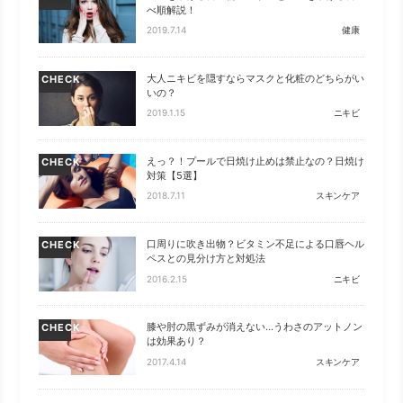
べ順解説！
2019.7.14
健康
大人ニキビを隠すならマスクと化粧のどちらがい
CHECK
いの？
2019.1.15
ニキビ
えっ？！プールで日焼け止めは禁止なの？日焼け
CHECK
対策【5選】
2018.7.11
スキンケア
口周りに吹き出物？ビタミン不足による口唇ヘル
CHECK
ペスとの見分け方と対処法
2016.2.15
ニキビ
膝や肘の黒ずみが消えない…うわさのアットノン
CHECK
は効果あり？
2017.4.14
スキンケア