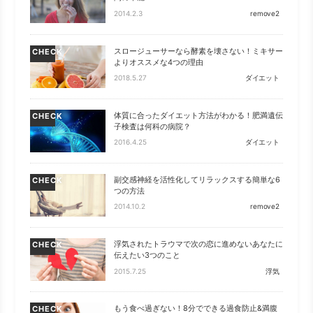
2014.2.3
remove2
スロージューサーなら酵素を壊さない！ミキサー
CHECK
よりオススメな4つの理由
2018.5.27
ダイエット
体質に合ったダイエット方法がわかる！肥満遺伝
CHECK
子検査は何科の病院？
2016.4.25
ダイエット
副交感神経を活性化してリラックスする簡単な6
CHECK
つの方法
2014.10.2
remove2
浮気されたトラウマで次の恋に進めないあなたに
CHECK
伝えたい3つのこと
2015.7.25
浮気
もう食べ過ぎない！8分でできる過食防止&満腹
CHECK