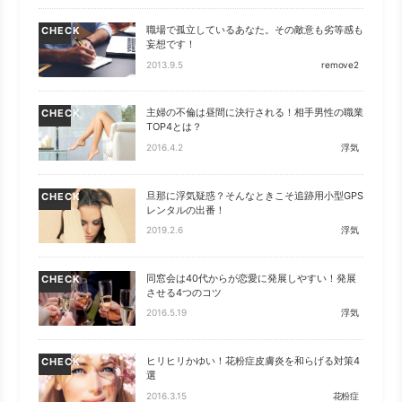
職場で孤立しているあなた。その敵意も劣等感も
CHECK
妄想です！
2013.9.5
remove2
主婦の不倫は昼間に決行される！相手男性の職業
CHECK
TOP4とは？
2016.4.2
浮気
旦那に浮気疑惑？そんなときこそ追跡用小型GPS
CHECK
レンタルの出番！
2019.2.6
浮気
同窓会は40代からが恋愛に発展しやすい！発展
CHECK
させる4つのコツ
2016.5.19
浮気
ヒリヒリかゆい！花粉症皮膚炎を和らげる対策4
CHECK
選
2016.3.15
花粉症