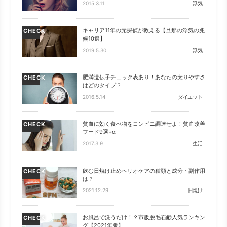
2015.3.11
浮気
キャリア11年の元探偵が教える【旦那の浮気の兆
CHECK
候10選】
2019.5.30
浮気
肥満遺伝子チェック表あり！あなたの太りやすさ
CHECK
はどのタイプ？
2016.5.14
ダイエット
貧血に効く食べ物をコンビニ調達せよ！貧血改善
CHECK
フード9選+α
2017.3.9
生活
飲む日焼け止めヘリオケアの種類と成分・副作用
CHECK
は？
2021.12.29
日焼け
お風呂で洗うだけ！？市販脱毛石鹸人気ランキン
CHECK
グ【2021年版】