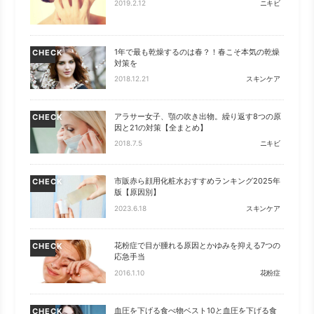
2019.2.12
ニキビ
1年で最も乾燥するのは春？！春こそ本気の乾燥
CHECK
対策を
2018.12.21
スキンケア
アラサー女子、顎の吹き出物。繰り返す8つの原
CHECK
因と21の対策【全まとめ】
2018.7.5
ニキビ
市販赤ら顔用化粧水おすすめランキング2025年
CHECK
版【原因別】
2023.6.18
スキンケア
花粉症で目が腫れる原因とかゆみを抑える7つの
CHECK
応急手当
2016.1.10
花粉症
血圧を下げる食べ物ベスト10と血圧を下げる食
CHECK