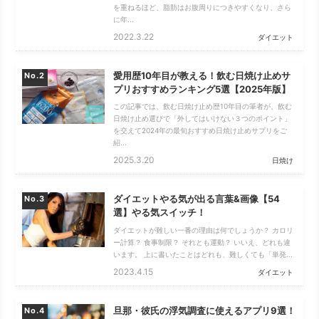
を重ねるほど、脂肪はお腹周りにつきやすくなり、さら
に年...
2022.3.22
ダイエット
愛用歴10年目が教える！飲む日焼け止めサ
No.
プリおすすめランキング5選【2025年版】
この記事では、飲む日焼け止め歴10年目の筆者が、飲む
日焼け止め選びで「外してはいけない３つのポイント」
を交えて2024年の最旬おすすめ日焼け止めサプリをご
紹...
2025.3.20
日焼け
ダイエットやる気が出る言葉&画像【54
No.
選】やる気スイッチ！
ダイエットが難しい一番の理由は何でしょうか？ カロリ
ー計算？ 食事制限？ それとも運動？ いいえ、どれも違
います。 上に書いたことはどれも、難しくても「単発...
2023.4.15
ダイエット
旦那・彼氏の浮気調査に使えるアプリ9選！
No.