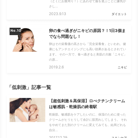
（とくにお腹周り！）にあわせて服を選ぶことに嫌気が
さし...
2023.9.13
ダイエット
卵の食べ過ぎがニキビの原因？！1日3個ま
No.
でなら問題なし！
卵はその栄養価の高さから「完全栄養食」といわれ、健
康にもアンチエイジングにも高い効果があるとされてい
ます。 その一方で、食べ過ぎると美肌の大敵「ニキビ」
の原...
2019.2.6
ニキビ
「低刺激」記事一覧
【超低刺激＆高保湿】ロべクチンクリーム
は敏感肌・乾燥肌の終着駅
乾燥肌、敏感肌をケアしたいのに、保湿のために使った
クリームがヒリヒリして余計に肌荒れしてしまう。 それ
をやめてまた別のクリームに変えてみても、結局どれも
自分...
2017.12.29
スキンケア