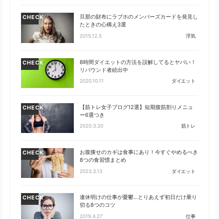
旦那の財布にラブホのメンバーズカードを発見し
CHECK
たときの心構え3選
2015.12.5
浮気
8時間ダイエットの方法を誤解してるとヤバい！
CHECK
リバウンド者続出中
2020.10.11
ダイエット
【筋トレ女子ブログ12選】短期腹筋割りメニュ
CHECK
ー6選つき
2020.3.20
筋トレ
お腹痩せのカギは食事にあり！今すぐやめるべき
CHECK
8つの食習慣まとめ
2023.3.13
ダイエット
連休明けの仕事が憂鬱…とりあえず初日だけ乗り
CHECK
切る8つのコツ
2019.4.27
仕事