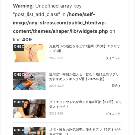
Warning
: Undefined array key
"post_list_add_class" in
/home/self-
image/any-stress.com/public_html/wp-
content/themes/shaper/lib/widgets.php
on
line
409
お腹周りの脂肪を落とす1週間【即効】エクササ
CHECK
イズ5選
2022.3.22
ダイエット
愛用歴10年目が教える！飲む日焼け止めサプリ
CHECK
おすすめランキング5選【2025年版】
2025.3.20
日焼け
ダイエットやる気が出る言葉&画像【54選】やる
CHECK
気スイッチ！
2023.4.15
ダイエット
旦那・彼氏の浮気調査に使えるアプリ9選！ガチ
CHECK
過ぎて怖い？