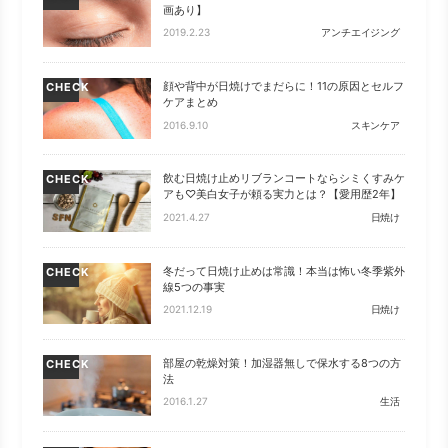
画あり】
2019.2.23
アンチエイジング
顔や背中が日焼けでまだらに！11の原因とセルフ
CHECK
ケアまとめ
2016.9.10
スキンケア
飲む日焼け止めリブランコートならシミくすみケ
CHECK
アも♡美白女子が頼る実力とは？【愛用歴2年】
2021.4.27
日焼け
冬だって日焼け止めは常識！本当は怖い冬季紫外
CHECK
線5つの事実
2021.12.19
日焼け
部屋の乾燥対策！加湿器無しで保水する8つの方
CHECK
法
2016.1.27
生活