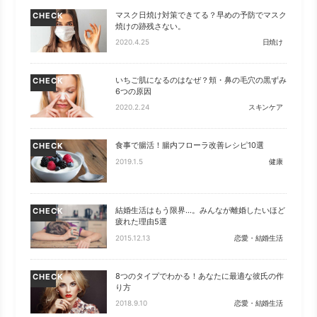
マスク日焼け対策できてる？早めの予防でマスク
CHECK
焼けの跡残さない。
2020.4.25
日焼け
いちご肌になるのはなぜ？頬・鼻の毛穴の黒ずみ
CHECK
6つの原因
2020.2.24
スキンケア
食事で腸活！腸内フローラ改善レシピ10選
CHECK
2019.1.5
健康
結婚生活はもう限界…。みんなが離婚したいほど
CHECK
疲れた理由5選
2015.12.13
恋愛・結婚生活
8つのタイプでわかる！あなたに最適な彼氏の作
CHECK
り方
2018.9.10
恋愛・結婚生活