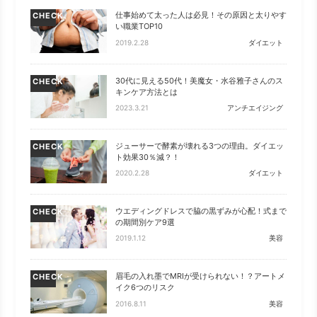
仕事始めて太った人は必見！その原因と太りやす
CHECK
い職業TOP10
2019.2.28
ダイエット
30代に見える50代！美魔女・水谷雅子さんのス
CHECK
キンケア方法とは
2023.3.21
アンチエイジング
ジューサーで酵素が壊れる3つの理由。ダイエッ
CHECK
ト効果30％減？！
2020.2.28
ダイエット
ウエディングドレスで脇の黒ずみが心配！式まで
CHECK
の期間別ケア9選
2019.1.12
美容
眉毛の入れ墨でMRIが受けられない！？アートメ
CHECK
イク6つのリスク
2016.8.11
美容