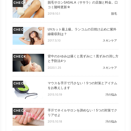
脱毛サロンSASALA（ササラ）の店舗と料金。口
CHECK
コミ随時更新☆
2019.10.1
脱毛
UVカット最上級。ランコムの日焼け止めに紫外
CHECK
線吸収剤は？
2017.5.10
スキンケア
背中のかゆみは掻くと黒ずみに！黒ずみの消し方
CHECK
と予防法4つ
2020.1.25
スキンケア
マウスを手汗で汚さない！5つの対策とアイテム
CHECK
をお教えします
2015.10.19
汗の悩み
手汗でネイルサロンを諦めない！5つの対策でク
CHECK
リアせよ
2015.10.18
汗の悩み