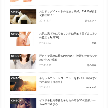
おにぎりダイエットの方法と効果。EXILEが炭水
CHECK
化物三昧？！
2018.12.14
ダイエット
お尻の黒ずみにワセリンが効果的？黒ずみの2つ
CHECK
の原因と対策5選
2016.5.24
美容
汗だくで電車に乗るのが怖い！滝汗をかかないた
CHECK
めの4つの対策
2018.10.22
汗の悩み
幸せホルモン「セロトニン」をドバドバ増やす7
CHECK
つの方法【保存版】
2019.10.4
remove2
イマドキ社内不倫女子たちの守る36の鉄板ルー
CHECK
ルがスゴ過ぎる！