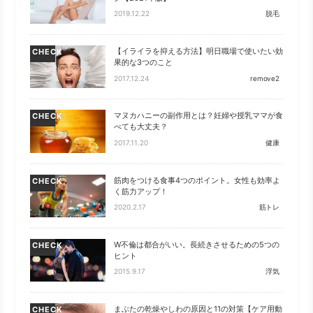
2019.12.22
脱毛
【イライラを抑える方法】明日職場で使いたい効
CHECK
果的な3つのこと
2017.12.24
remove2
マヌカハニーの副作用とは？妊婦や授乳ママが食
CHECK
べても大丈夫？
2017.11.20
健康
筋肉をつける食事4つのポイント。女性も効率よ
CHECK
く筋力アップ！
2020.2.17
筋トレ
W不倫は都合がいい。長続きさせるための5つの
CHECK
ヒント
2015.9.17
浮気
まぶたの乾燥やしわの原因と11の対策【ケア用動
CHECK