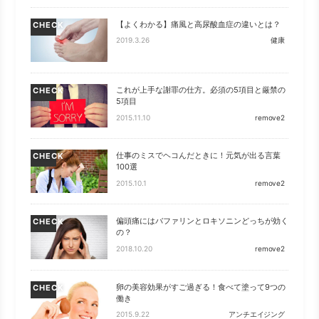
【よくわかる】痛風と高尿酸血症の違いとは？
CHECK
2019.3.26
健康
これが上手な謝罪の仕方。必須の5項目と厳禁の
CHECK
5項目
2015.11.10
remove2
仕事のミスでヘコんだときに！元気が出る言葉
CHECK
100選
2015.10.1
remove2
偏頭痛にはバファリンとロキソニンどっちが効く
CHECK
の？
2018.10.20
remove2
卵の美容効果がすご過ぎる！食べて塗って9つの
CHECK
働き
2015.9.22
アンチエイジング