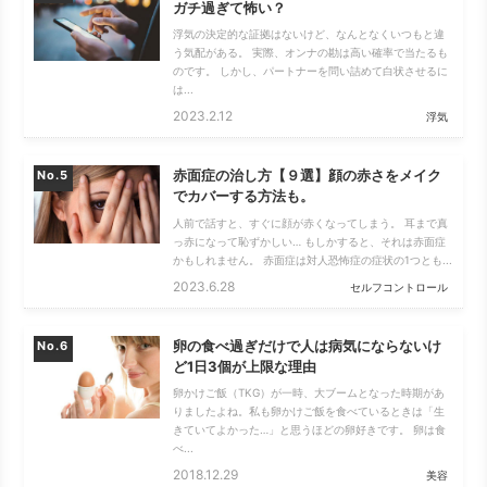
ガチ過ぎて怖い？
浮気の決定的な証拠はないけど、なんとなくいつもと違
う気配がある。 実際、オンナの勘は高い確率で当たるも
のです。 しかし、パートナーを問い詰めて白状させるに
は...
2023.2.12
浮気
赤面症の治し方【９選】顔の赤さをメイク
No.
でカバーする方法も。
人前で話すと、すぐに顔が赤くなってしまう。 耳まで真
っ赤になって恥ずかしい… もしかすると、それは赤面症
かもしれません。 赤面症は対人恐怖症の症状の1つとも...
2023.6.28
セルフコントロール
卵の食べ過ぎだけで人は病気にならないけ
No.
ど1日3個が上限な理由
卵かけご飯（TKG）が一時、大ブームとなった時期があ
りましたよね。私も卵かけご飯を食べているときは「生
きていてよかった…」と思うほどの卵好きです。 卵は食
べ...
2018.12.29
美容