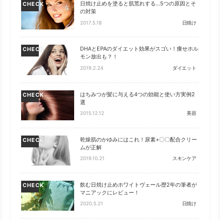
日焼け止めを塗ると肌荒れする…5つの原因とそ
CHECK
の対策
2017.5.18
日焼け
DHAとEPAのダイエット効果がスゴい！痩せホル
CHECK
モン放出も？！
2019.2.24
ダイエット
はちみつが髪に与える4つの効能と使い方実例2
CHECK
選
2015.12.12
美容
乾燥肌のかゆみにはこれ！尿素+〇〇配合クリー
CHECK
ムが正解
2019.10.21
スキンケア
飲む日焼け止めホワイトヴェール歴2年の筆者が
CHECK
マニアックにレビュー！
2020.5.21
日焼け