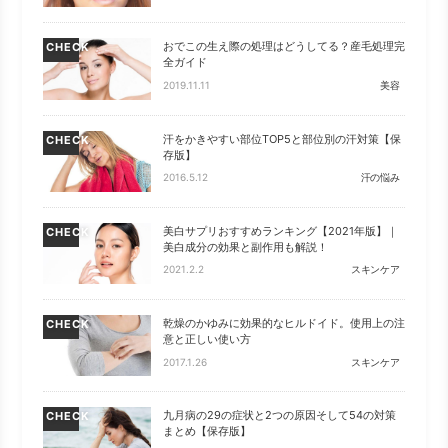
おでこの生え際の処理はどうしてる？産毛処理完
CHECK
全ガイド
2019.11.11
美容
汗をかきやすい部位TOP5と部位別の汗対策【保
CHECK
存版】
2016.5.12
汗の悩み
美白サプリおすすめランキング【2021年版】｜
CHECK
美白成分の効果と副作用も解説！
2021.2.2
スキンケア
乾燥のかゆみに効果的なヒルドイド。使用上の注
CHECK
意と正しい使い方
2017.1.26
スキンケア
九月病の29の症状と2つの原因そして54の対策
CHECK
まとめ【保存版】