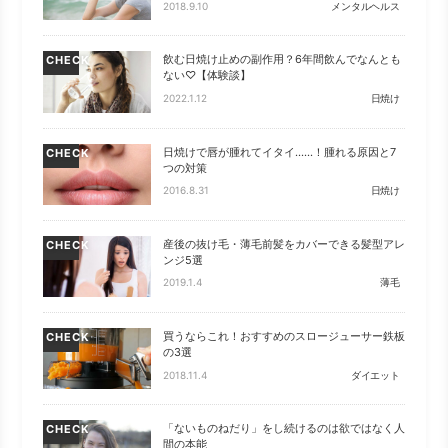
2018.9.10
メンタルヘルス
飲む日焼け止めの副作用？6年間飲んでなんとも
CHECK
ない♡【体験談】
2022.1.12
日焼け
日焼けで唇が腫れてイタイ……！腫れる原因と7
CHECK
つの対策
2016.8.31
日焼け
産後の抜け毛・薄毛前髪をカバーできる髪型アレ
CHECK
ンジ5選
2019.1.4
薄毛
買うならこれ！おすすめのスロージューサー鉄板
CHECK
の3選
2018.11.4
ダイエット
「ないものねだり」をし続けるのは欲ではなく人
CHECK
間の本能