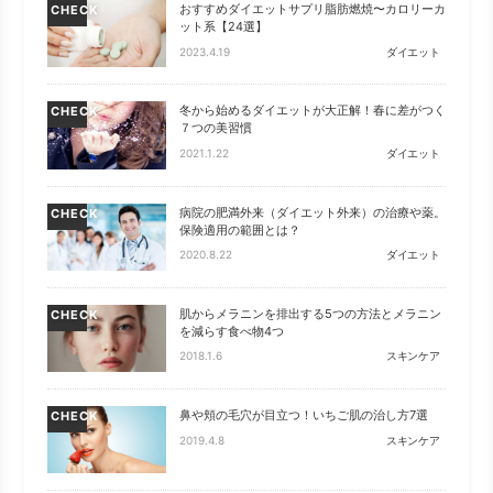
おすすめダイエットサプリ脂肪燃焼〜カロリーカ
CHECK
ット系【24選】
2023.4.19
ダイエット
冬から始めるダイエットが大正解！春に差がつく
CHECK
７つの美習慣
2021.1.22
ダイエット
病院の肥満外来（ダイエット外来）の治療や薬。
CHECK
保険適用の範囲とは？
2020.8.22
ダイエット
肌からメラニンを排出する5つの方法とメラニン
CHECK
を減らす食べ物4つ
2018.1.6
スキンケア
鼻や頬の毛穴が目立つ！いちご肌の治し方7選
CHECK
2019.4.8
スキンケア