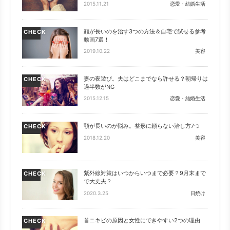
2015.11.21
恋愛・結婚生活
顔が長いのを治す3つの方法＆自宅で試せる参考
CHECK
動画7選！
2019.10.22
美容
妻の夜遊び。夫はどこまでなら許せる？朝帰りは
CHECK
過半数がNG
2015.12.15
恋愛・結婚生活
顎が長いのが悩み。整形に頼らない治し方7つ
CHECK
2018.12.20
美容
紫外線対策はいつからいつまで必要？9月末まで
CHECK
で大丈夫？
2020.3.25
日焼け
首ニキビの原因と女性にできやすい2つの理由
CHECK