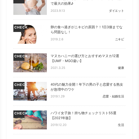
で最大の効果♪
2023.9.13
ダイエット
卵の食べ過ぎがニキビの原因？！1日3個までな
CHECK
ら問題なし！
2019.2.6
ニキビ
マヌカハニーの選び方とおすすめマヌカ12選
CHECK
【UMF・MGO違い】
2021.3.25
健康
40代の魅力全開！年下の男の子と恋愛する熟女
CHECK
が急増中のワケ
2019.1.29
恋愛・結婚生活
ハワイ女子旅！持ち物チェックリスト55選
CHECK
【2021年版】
2019.12.20
生活