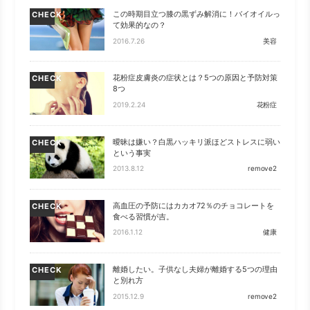
この時期目立つ膝の黒ずみ解消に！バイオイルっ
CHECK
て効果的なの？
2016.7.26
美容
花粉症皮膚炎の症状とは？5つの原因と予防対策
CHECK
8つ
2019.2.24
花粉症
曖昧は嫌い？白黒ハッキリ派ほどストレスに弱い
CHECK
という事実
2013.8.12
remove2
高血圧の予防にはカカオ72％のチョコレートを
CHECK
食べる習慣が吉。
2016.1.12
健康
離婚したい。子供なし夫婦が離婚する5つの理由
CHECK
と別れ方
2015.12.9
remove2