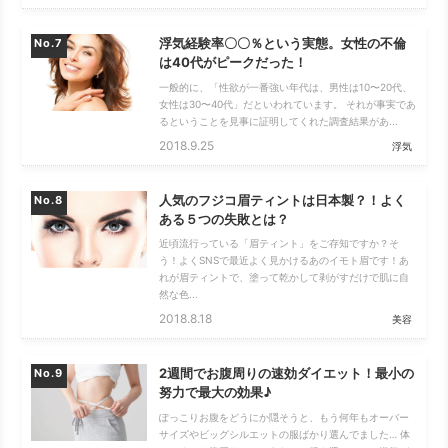
浮気経験率〇〇％という実態。女性の不倫
No.
は40代がピークだった！
一般的に、「性欲が一番強い年代は、男性は10〜20代、
女性は30〜40代」だといわれています。 それが事実であ
るということを見事に証明してくれた調査結果があ...
2018.9.25
浮気
人気のフジコ眉ティントは日本製？！よく
No.
ある５つの失敗とは？
近頃流行っている「眉ティント」をご存知ですか？そ
う！よくSNSで最近よく見かけるあのイモト眉です！あ
れが眉ティントで、塗って乾かして剥がすだけで肌に自
然な色...
2018.8.18
美容
2週間でお腹周りの速効ダイエット！最小の
No.
努力で最大の効果♪
ぽっこりお腹をどうにか隠そうと、もう何年もオーバー
サイズやビッグシルエットの服ばかり選んでました… 体